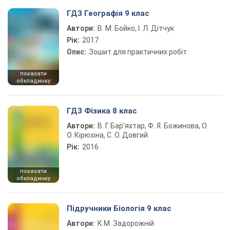
ГДЗ Географія 9 клас
Автори:
В. М. Бойко, І. Л. Дітчук
Рік:
2017
Опис:
Зошит для практичних робіт
показати
обкладинку
ГДЗ Фізика 8 клас
Автори:
В. Г. Бар’яхтар, Ф. Я. Божинова, О.
О. Кірюхіна, С. О. Довгий
Рік:
2016
показати
обкладинку
Підручники Біологія 9 клас
Автори:
К.М. Задорожній