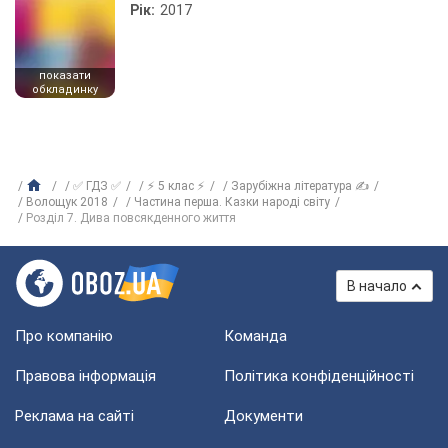
Рік:
2017
показати
обкладинку
✅ ГДЗ ✅
⚡ 5 клас ⚡
Зарубіжна література ✍
Волощук 2018
Частина перша. Казки народі світу
Розділ 7. Дива повсякденного життя
В начало
Про компанію
Команда
Правова інформація
Політика конфіденційності
Реклама на сайті
Документи