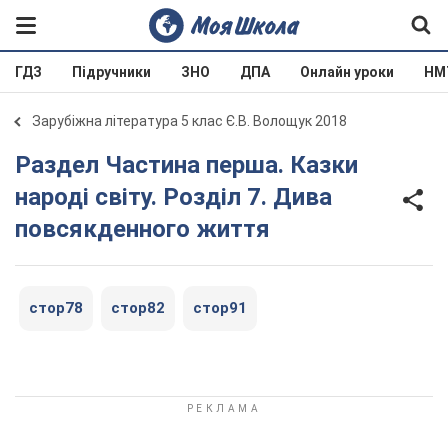
ГДЗ
Підручники
ЗНО
ДПА
Онлайн уроки
НМ
Зарубіжна література 5 клас Є.В. Волощук 2018
Раздел Частина перша. Казки
народі світу. Розділ 7. Дива
повсякденного життя
стор78
стор82
стор91