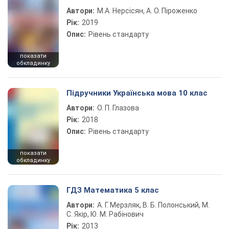
Автори:
М.А. Нерсісян, А. О. Піроженко
Рік:
2019
Опис:
Рівень стандарту
показати
обкладинку
Підручники Українська мова 10 клас
Автори:
О. П. Глазова
Рік:
2018
Опис:
Рівень стандарту
показати
обкладинку
ГДЗ Математика 5 клас
Автори:
А. Г. Мерзляк, В. Б. Полонський, М.
С. Якір, Ю. М. Рабінович
Рік:
2013