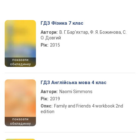
ГДЗ Фізика 7 клас
Автори:
В. Г. Бар’яхтар, Ф. Я. Божинова, С.
О. Довгий
Рік:
2015
показати
обкладинку
ГДЗ Англійська мова 4 клас
Автори:
Naomi Simmons
Рік:
2019
Опис:
Family and Friends 4 workbook 2nd
edition
показати
обкладинку