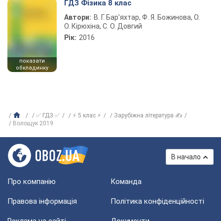
ГДЗ Фізика 8 клас
Автори:
В. Г. Бар’яхтар, Ф. Я. Божинова, О.
О. Кірюхіна, С. О. Довгий
Рік:
2016
показати
обкладинку
✅ ГДЗ ✅
⚡ 5 клас ⚡
Зарубіжна література ✍
Волощук 2019
В начало
Про компанію
Команда
Правова інформація
Політика конфіденційності