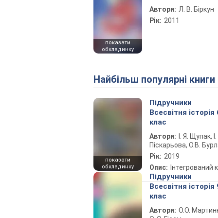
Автори:
Л. В. Біркун
Рік:
2011
показати
обкладинку
Найбільш популярні книги
Підручники
Всесвітня історія 
клас
Автори:
І. Я. Щупак, І.
Піскарьова, О.В. Бур
Рік:
2019
показати
обкладинку
Опис:
Інтегрований 
Підручники
Всесвітня історія 
клас
Автори:
О.О. Мартин