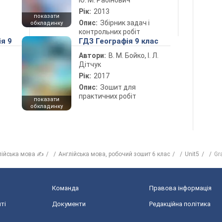
Ю. М. Рабінович
Рік:
2013
показати
Опис:
Збірник задач і
обкладинку
контрольних робіт
ія 9
ГДЗ Географія 9 клас
Автори:
В. М. Бойко, І. Л.
Дітчук
Рік:
2017
Опис:
Зошит для
практичних робіт
показати
обкладинку
лійська мова ✍
Англiйська мова, робочий зошит 6 клас
Unit5
Gr
Команда
Правова інформація
ті
Документи
Редакційна політика