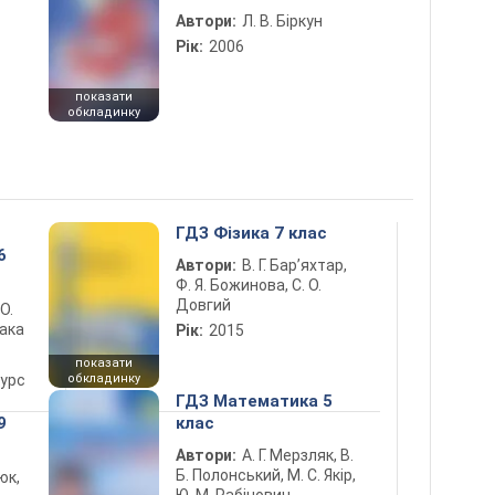
Автори:
Л. В. Біркун
Рік:
2006
показати
обкладинку
ГДЗ Фізика 7 клас
6
Автори:
В. Г. Бар’яхтар,
Ф. Я. Божинова, С. О.
Довгий
 О.
лака
Рік:
2015
показати
курс
обкладинку
ГДЗ Математика 5
9
клас
Автори:
А. Г. Мерзляк, В.
Б. Полонський, М. С. Якір,
юк,