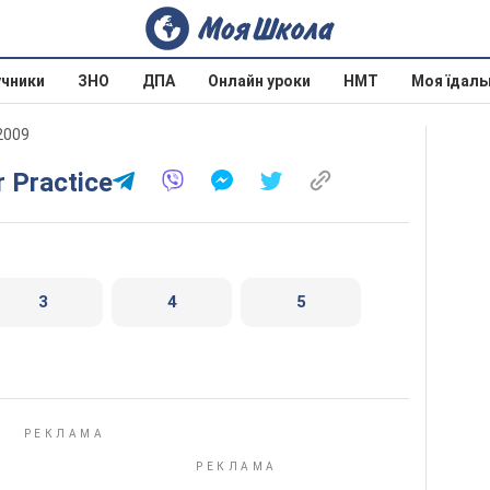
учники
ЗНО
ДПА
Онлайн уроки
НМТ
Моя їдаль
 2009
r Practice
3
4
5