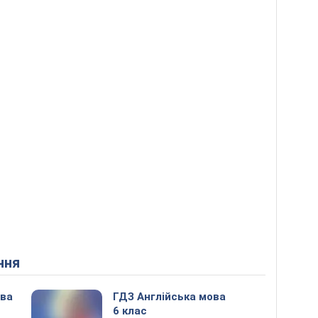
ння
ова
ГДЗ Англійська мова
6 клас