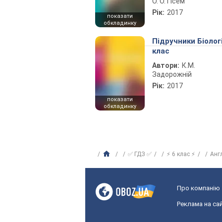
О. О. Гісем
Рік:
2017
показати
обкладинку
Підручники Біолог
клас
Автори:
К.М.
Задорожній
Рік:
2017
показати
обкладинку
✅ ГДЗ ✅
⚡ 6 клас ⚡
Анг
Про компанію
Реклама на сай