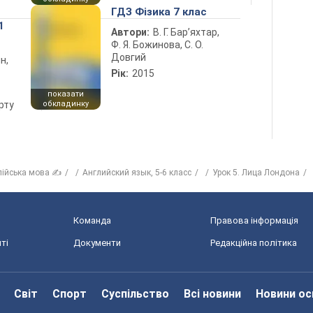
ГДЗ Фізика 7 клас
1
Автори:
В. Г. Бар’яхтар,
Ф. Я. Божинова, С. О.
Довгий
н,
Рік:
2015
показати
рту
обкладинку
лійська мова ✍
Английский язык, 5-6 класс
Урок 5. Лица Лондона
Команда
Правова інформація
ті
Документи
Редакційна політика
Світ
Спорт
Суспільство
Всі новини
Новини ос