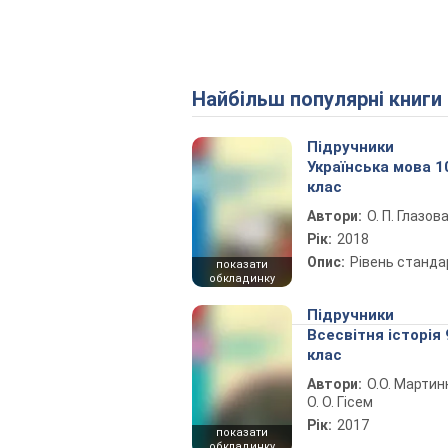
Найбільш популярні книги
Підручники
Українська мова 1
клас
Автори:
О. П. Глазов
Рік:
2018
Опис:
Рівень станда
показати
обкладинку
Підручники
Всесвітня історія 
клас
Автори:
О.О. Мартин
О. О. Гісем
Рік:
2017
показати
обкладинку