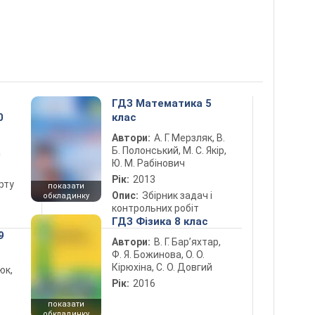
ГДЗ Математика 5
0
клас
Автори:
А. Г. Мерзляк, В.
Б. Полонський, М. С. Якір,
а
Ю. М. Рабінович
Рік:
2013
рту
показати
Опис:
Збірник задач і
обкладинку
контрольних робіт
ГДЗ Фізика 8 клас
9
Автори:
В. Г. Бар’яхтар,
Ф. Я. Божинова, О. О.
Кірюхіна, С. О. Довгий
юк,
Рік:
2016
показати
обкладинку