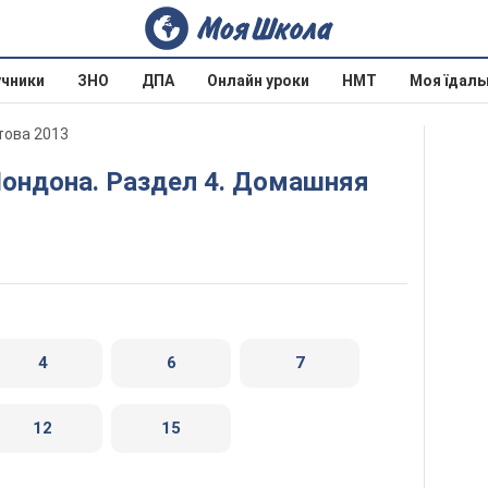
учники
ЗНО
ДПА
Онлайн уроки
НМТ
Моя їдаль
етова 2013
4
6
7
12
15