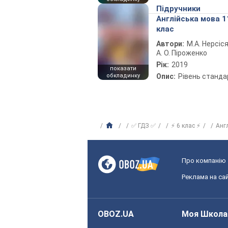
Підручники
Англійська мова 1
клас
Автори:
М.А. Нерсіся
А. О. Піроженко
Рік:
2019
показати
обкладинку
Опис:
Рівень станда
✅ ГДЗ ✅
⚡ 6 клас ⚡
Анг
Про компанію
Реклама на сай
OBOZ.UA
Моя Школа