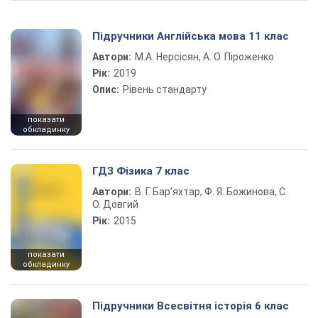
Підручники Англійська мова 11 клас
Автори:
М.А. Нерсісян, А. О. Піроженко
Рік:
2019
Опис:
Рівень стандарту
показати
обкладинку
ГДЗ Фізика 7 клас
Автори:
В. Г. Бар’яхтар, Ф. Я. Божинова, С.
О. Довгий
Рік:
2015
показати
обкладинку
Підручники Всесвітня історія 6 клас