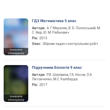
ГДЗ Математика 5 клас
Автори:
А. Г. Мерзляк, В. Б. Полонський, М.
С. Якір, Ю. М. Рабінович
Рік:
2013
Опис:
Збірник задач і контрольних робіт
показати
обкладинку
Підручники Біологія 9 клас
Автори:
Р.В. Шаламов, Г.А. Носов, О.А.
Литовченко, М.С. Каліберда
Рік:
2017
показати
обкладинку