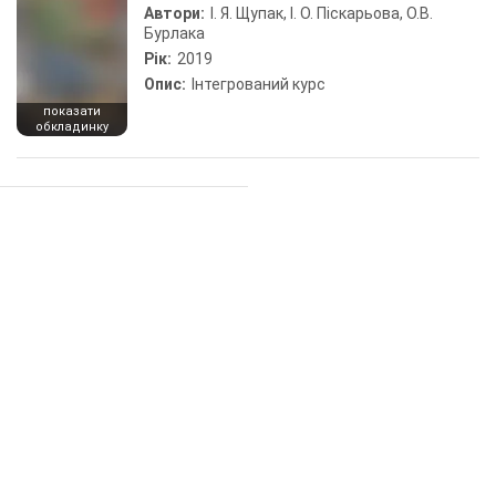
Автори:
І. Я. Щупак, І. О. Піскарьова, О.В.
Бурлака
Рік:
2019
Опис:
Інтегрований курс
показати
обкладинку