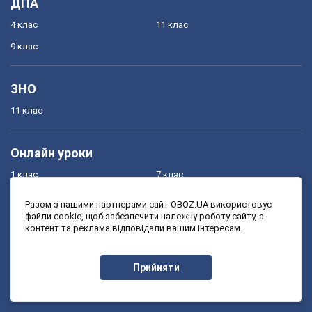
ДПА
4 клас
11 клас
9 клас
ЗНО
11 клас
Онлайн уроки
1 клас
7 клас
2 клас
8 клас
Разом з нашими партнерами сайт OBOZ.UA використовує
файли cookie, щоб забезпечити належну роботу сайту, а
3 клас
9 клас
контент та реклама відповідали вашим інтересам.
4 клас
10 клас
5 клас
11 клас
Прийняти
6 клас