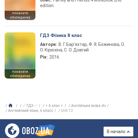
Опис:
Family and Friends 4 workbook 2nd
edition
показати
обкладинку
ГДЗ Фізика 8 клас
Автори:
В. Г. Бар’яхтар, Ф. Я. Божинова, О.
О. Кірюхіна, С. О. Довгий
Рік:
2016
показати
обкладинку
✅ ГДЗ ✅
⚡ 6 клас ⚡
Англійська мова ✍
Английский язык, 6 класс
Unit 12
В начало