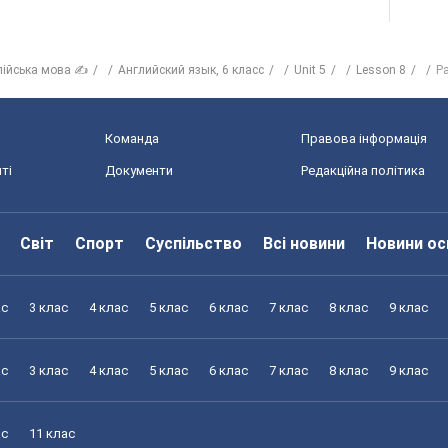
лійська мова ✍
Английский язык, 6 класс
Unit 5
Lesson 8
Р
Команда
Правова інформація
ті
Документи
Редакційна політика
Світ
Спорт
Суспільство
Всі новини
Новини ос
ас
3 клас
4 клас
5 клас
6 клас
7 клас
8 клас
9 клас
ас
3 клас
4 клас
5 клас
6 клас
7 клас
8 клас
9 клас
ас
11 клас