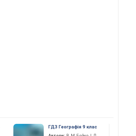
5
ГДЗ Географія 9 клас
Автори:
В. М. Бойко, І. Л.