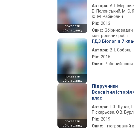
Автори:
А. Г. Мерзляк
Б. Полонський, М. С. Я
Ю. М. Рабінович
Рік:
2013
показати
Опис:
Збірник задач 
обкладинку
контрольних робіт
ГДЗ Біологія 7 кла
Автори:
В. І. Соболь
Рік:
2015
Опис:
Робочий зоши
показати
обкладинку
Підручники
Всесвітня історія 
клас
Автори:
І. Я. Щупак, І.
Піскарьова, О.В. Бур
Рік:
2019
показати
обкладинку
Опис:
Інтегрований 