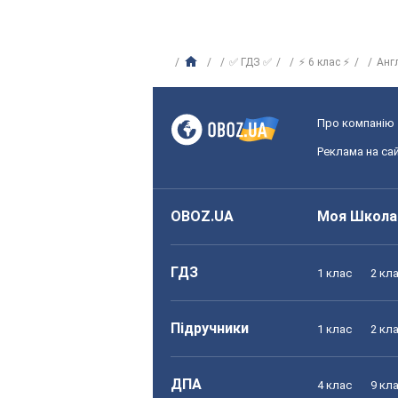
✅ ГДЗ ✅
⚡ 6 клас ⚡
Анг
Про компанію
Реклама на сай
OBOZ.UA
Моя Школа
ГДЗ
1 клас
2 кл
Підручники
1 клас
2 кл
ДПА
4 клас
9 кл