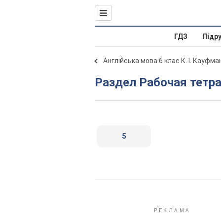
ГДЗ
Підр
Англійська мова 6 клас К. І. Кауфма
Раздел Рабочая тетр
5