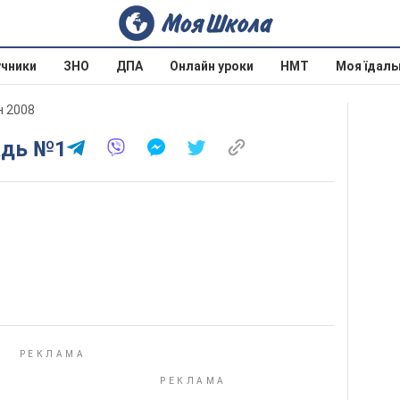
учники
ЗНО
ДПА
Онлайн уроки
НМТ
Моя їдаль
н 2008
адь №1