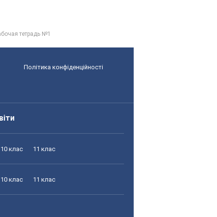
абочая тетрадь №1
Політика конфіденційності
віти
10 клас
11 клас
10 клас
11 клас