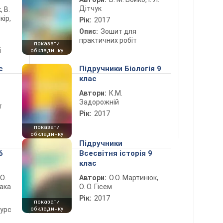
Дітчук
, В.
кір,
Рік:
2017
Опис:
Зошит для
практичних робіт
показати
і
обкладинку
с
Підручники Біологія 9
клас
Автори:
К.М.
Задорожній
т
Рік:
2017
показати
обкладинку
Підручники
6
Всесвітня історія 9
клас
 О.
Автори:
О.О. Мартинюк,
лака
О. О. Гісем
Рік:
2017
показати
курс
обкладинку