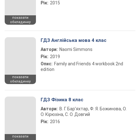
Рік:
2015
показати
обкладинку
ГДЗ Англійська мова 4 клас
Автори:
Naomi Simmons
Рік:
2019
Опис:
Family and Friends 4 workbook 2nd
edition
показати
обкладинку
ГДЗ Фізика 8 клас
Автори:
В. Г. Бар’яхтар, Ф. Я. Божинова, О.
О. Кірюхіна, С. О. Довгий
Рік:
2016
показати