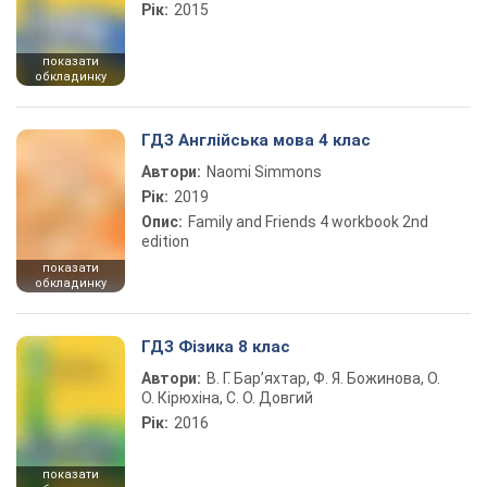
Рік:
2015
показати
обкладинку
ГДЗ Англійська мова 4 клас
Автори:
Naomi Simmons
Рік:
2019
Опис:
Family and Friends 4 workbook 2nd
edition
показати
обкладинку
ГДЗ Фізика 8 клас
Автори:
В. Г. Бар’яхтар, Ф. Я. Божинова, О.
О. Кірюхіна, С. О. Довгий
Рік:
2016
показати