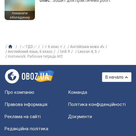
Опис:
Зошит для практичних робіт
показати
обкладинку
✅ ГДЗ ✅
⚡ 6 клас ⚡
Англійська мова ✍
Английский язык, 6 класс
Unit 9
Lesson 4, 5
Homework. Рабочая тетрадь №2
В начало
Про компанію
Команда
Правова інформація
Політика конфіденційності
Реклама на сайті
Документи
Редакційна політика