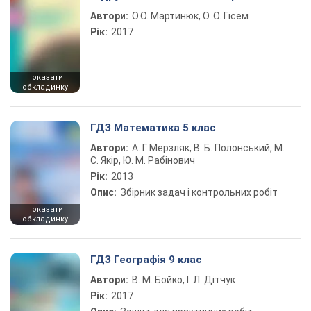
Автори:
О.О. Мартинюк, О. О. Гісем
Рік:
2017
показати
обкладинку
ГДЗ Математика 5 клас
Автори:
А. Г. Мерзляк, В. Б. Полонський, М.
С. Якір, Ю. М. Рабінович
Рік:
2013
Опис:
Збірник задач і контрольних робіт
показати
обкладинку
ГДЗ Географія 9 клас
Автори:
В. М. Бойко, І. Л. Дітчук
Рік:
2017