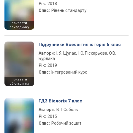
Рік:
2018
Опис:
Рівень стандарту
показати
обкладинку
Підручники Всесвітня історія 6 клас
Автори:
І. Я. Щупак, І. О. Піскарьова, О.В.
Бурлака
Рік:
2019
Опис:
Інтегрований курс
показати
обкладинку
ГДЗ Біологія 7 клас
Автори:
В. І. Соболь
Рік:
2015
Опис:
Робочий зошит