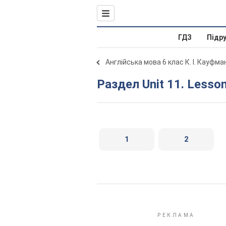
ГДЗ
Підр
Англійська мова 6 клас К. І. Кауфма
Раздел Unit 11. Lesso
1
2