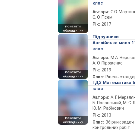
клас
Автори:
О.О. Мартин
О. О. Гісем
Рік:
2017
показати
обкладинку
Підручники
Англійська мова 1
клас
Автори:
М.А. Нерсіся
А. О. Піроженко
Рік:
2019
показати
обкладинку
Опис:
Рівень станда
ГДЗ Математика 
клас
Автори:
А. Г. Мерзляк
Б. Полонський, М. С. Я
Ю. М. Рабінович
Рік:
2013
показати
Опис:
Збірник задач 
обкладинку
контрольних робіт