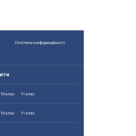
Політика конфіденційності
віти
10 клас
11 клас
10 клас
11 клас