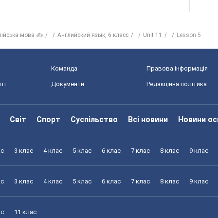
лійська мова ✍
Английский язык, 6 класс
Unit 11
Lesson 5
Команда
Правова інформація
ті
Документи
Редакційна політика
Світ
Спорт
Суспільство
Всі новини
Новини ос
ас
3 клас
4 клас
5 клас
6 клас
7 клас
8 клас
9 клас
ас
3 клас
4 клас
5 клас
6 клас
7 клас
8 клас
9 клас
ас
11 клас