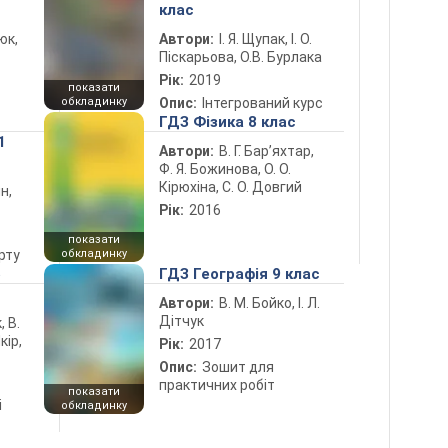
клас
юк,
Автори:
І. Я. Щупак, І. О.
Піскарьова, О.В. Бурлака
Рік:
2019
показати
обкладинку
Опис:
Інтегрований курс
ГДЗ Фізика 8 клас
1
Автори:
В. Г. Бар’яхтар,
Ф. Я. Божинова, О. О.
Кірюхіна, С. О. Довгий
н,
Рік:
2016
показати
рту
обкладинку
5
ГДЗ Географія 9 клас
Автори:
В. М. Бойко, І. Л.
Дітчук
, В.
кір,
Рік:
2017
Опис:
Зошит для
практичних робіт
показати
і
обкладинку