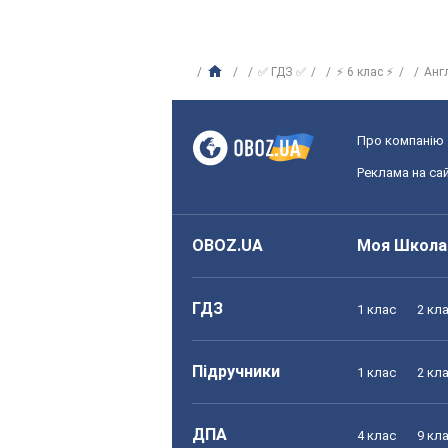
✅ ГДЗ ✅
⚡ 6 клас ⚡
Анг
Про компанію
Реклама на сай
OBOZ.UA
Моя Школа
ГДЗ
1 клас
2 кл
Підручники
1 клас
2 кл
ДПА
4 клас
9 кл