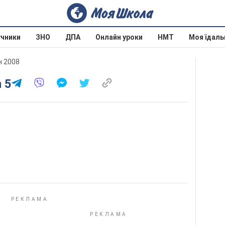
учники
ЗНО
ДПА
Онлайн уроки
НМТ
Моя їдаль
н 2008
n 5