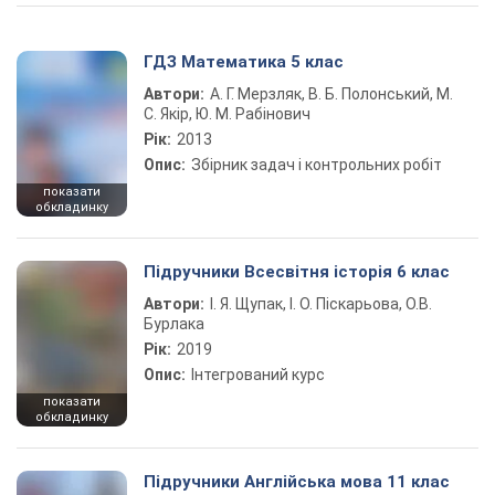
ГДЗ Математика 5 клас
Автори:
А. Г. Мерзляк, В. Б. Полонський, М.
С. Якір, Ю. М. Рабінович
Рік:
2013
Опис:
Збірник задач і контрольних робіт
показати
обкладинку
Підручники Всесвітня історія 6 клас
Автори:
І. Я. Щупак, І. О. Піскарьова, О.В.
Бурлака
Рік:
2019
Опис:
Інтегрований курс
показати
обкладинку
Підручники Англійська мова 11 клас