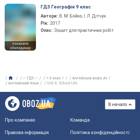
ГДЗ Географія 9 клас
Автори:
В. М. Бойко, І. Л. Дітчук
Рік:
2017
Опис:
Зошит для практичних робіт
показати
обкладинку
✅ ГДЗ ✅
⚡ 6 клас ⚡
Англійська мова ✍
Английский язык
Unit 8. School Life
В начало
Про компанію
Команда
Правова інформація
Політика конфіденційності