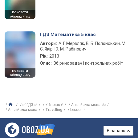
показати
обкладинку
ГДЗ Математика 5 клас
Автори:
А. Г. Мерзляк, В. Б. Полонський, М.
С. Якір, Ю. М. Рабінович
Рік:
2013
Опис:
Збірник задач і контрольних робіт
показати
обкладинку
✅ ГДЗ ✅
⚡ 6 клас ⚡
Англійська мова ✍
Англійська мова
Travelling
Lesson 4
В начало