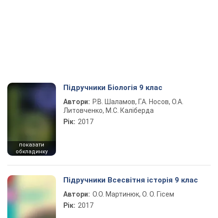
Підручники Біологія 9 клас
Автори:
Р.В. Шаламов, Г.А. Носов, О.А.
Литовченко, М.С. Каліберда
Рік:
2017
показати
обкладинку
Підручники Всесвітня історія 9 клас
Автори:
О.О. Мартинюк, О. О. Гісем
Рік:
2017