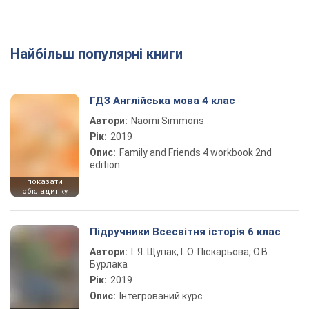
Найбільш популярні книги
ГДЗ Англійська мова 4 клас
Автори:
Naomi Simmons
Рік:
2019
Опис:
Family and Friends 4 workbook 2nd
edition
показати
обкладинку
Підручники Всесвітня історія 6 клас
Автори:
І. Я. Щупак, І. О. Піскарьова, О.В.
Бурлака
Рік:
2019
Опис:
Інтегрований курс