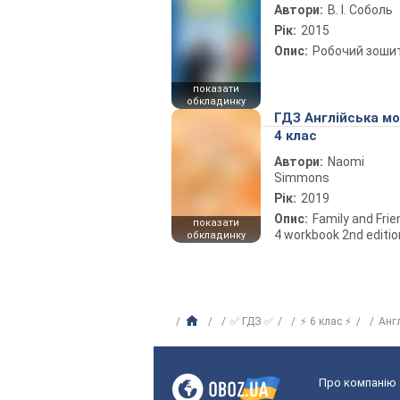
Автори:
В. І. Соболь
Рік:
2015
Опис:
Робочий зоши
показати
обкладинку
ГДЗ Англійська м
4 клас
Автори:
Naomi
Simmons
Рік:
2019
Опис:
Family and Fri
показати
4 workbook 2nd editio
обкладинку
✅ ГДЗ ✅
⚡ 6 клас ⚡
Анг
Про компанію