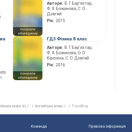
Автори:
В. Г. Бар’яхтар,
Ф. Я. Божинова, С. О.
Довгий
т
Рік:
2015
показати
обкладинку
ова
ГДЗ Фізика 8 клас
Автори:
В. Г. Бар’яхтар,
Ф. Я. Божинова, О. О.
Кірюхіна, С. О. Довгий
Рік:
2016
ends
показати
n
обкладинку
лійська мова ✍
Англійська мова
Travelling
Команда
Правова інформація