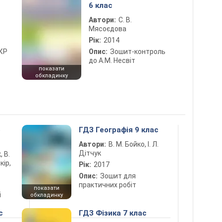
6 клас
Автори:
С. В.
Мясоєдова
Рік:
2014
 КР
Опис:
Зошит-контроль
до А.М. Несвіт
показати
обкладинку
5
ГДЗ Географія 9 клас
Автори:
В. М. Бойко, І. Л.
Дітчук
, В.
кір,
Рік:
2017
Опис:
Зошит для
практичних робіт
показати
і
обкладинку
с
ГДЗ Фізика 7 клас