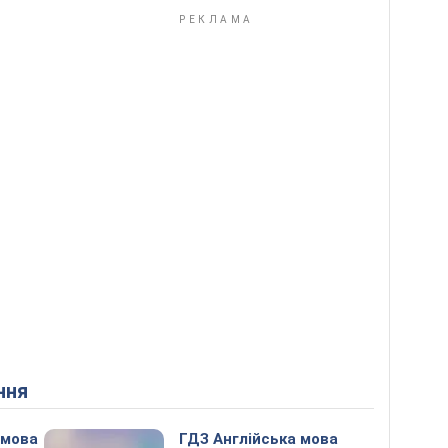
ння
 мова
ГДЗ Англійська мова