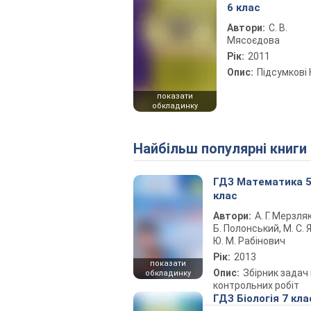
6 клас
Автори:
С. В.
Мясоєдова
Рік:
2011
Опис:
Підсумкові
показати
обкладинку
Найбільш популярні книги
ГДЗ Математика 
клас
Автори:
А. Г. Мерзляк
Б. Полонський, М. С. Я
Ю. М. Рабінович
Рік:
2013
показати
Опис:
Збірник задач 
обкладинку
контрольних робіт
ГДЗ Біологія 7 кла