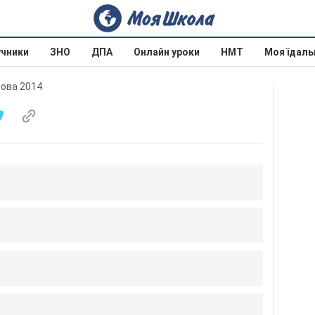
учники
ЗНО
ДПА
Онлайн уроки
НМТ
Моя їдаль
дова 2014