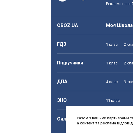
Реклама на сай
OBOZ.UA
Моя Школа
ГДЗ
1 клас
2 кл
Підручники
1 клас
2 кл
ДПА
4 клас
9 кл
ЗНО
11 клас
Разом з нашими партнерами са
Онлайн уроки
1 клас
2 кл
а контент та реклама відпові