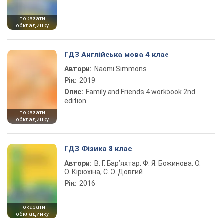
показати
обкладинку
ГДЗ Англійська мова 4 клас
Автори:
Naomi Simmons
Рік:
2019
Опис:
Family and Friends 4 workbook 2nd
edition
показати
обкладинку
ГДЗ Фізика 8 клас
Автори:
В. Г. Бар’яхтар, Ф. Я. Божинова, О.
О. Кірюхіна, С. О. Довгий
Рік:
2016
показати
обкладинку