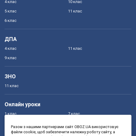
4 клас
10 клас
5 клас
11 клас
6 клас
ДПА
4 клас
11 клас
9 клас
ЗНО
11 клас
Онлайн уроки
1 клас
7 клас
2 клас
8 клас
Разом з нашими партнерами сайт OBOZ.UA використовує
файли cookie, щоб забезпечити належну роботу сайту, а
3 клас
9 клас