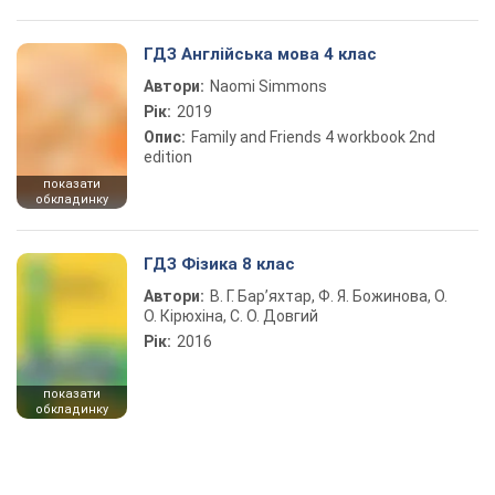
ГДЗ Англійська мова 4 клас
Автори:
Naomi Simmons
Рік:
2019
Опис:
Family and Friends 4 workbook 2nd
edition
показати
обкладинку
ГДЗ Фізика 8 клас
Автори:
В. Г. Бар’яхтар, Ф. Я. Божинова, О.
О. Кірюхіна, С. О. Довгий
Рік:
2016
показати
обкладинку