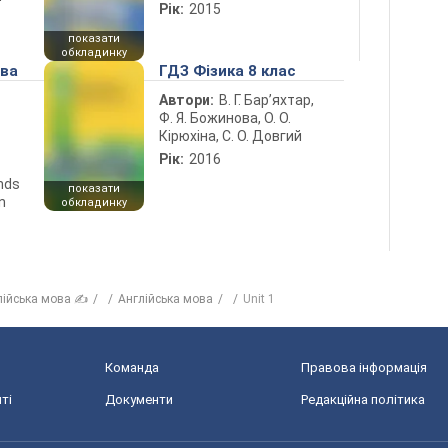
Рік:
2015
показати
обкладинку
ова
ГДЗ Фізика 8 клас
Автори:
В. Г. Бар’яхтар,
Ф. Я. Божинова, О. О.
Кірюхіна, С. О. Довгий
Рік:
2016
ends
показати
n
обкладинку
лійська мова ✍
Англійська мова
Unit 1
Команда
Правова інформація
ті
Документи
Редакційна політика