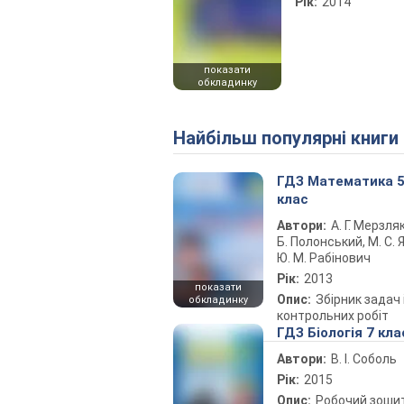
Рік:
2014
показати
обкладинку
Найбільш популярні книги
ГДЗ Математика 
клас
Автори:
А. Г. Мерзляк
Б. Полонський, М. С. Я
Ю. М. Рабінович
Рік:
2013
показати
Опис:
Збірник задач 
обкладинку
контрольних робіт
ГДЗ Біологія 7 кла
Автори:
В. І. Соболь
Рік:
2015
Опис:
Робочий зоши