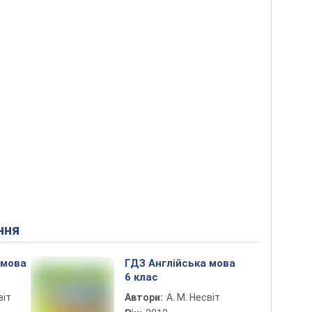
ння
 мова
ГДЗ Англійська мова
6 клас
віт
Автори:
А. М. Несвіт