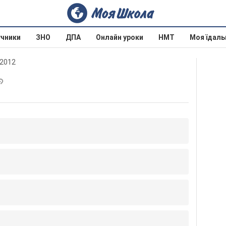
учники
ЗНО
ДПА
Онлайн уроки
НМТ
Моя їдаль
 2012