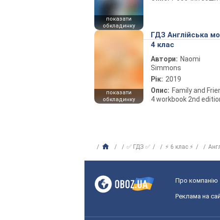
показати
обкладинку
ГДЗ Англійська м
4 клас
Автори:
Naomi
Simmons
Рік:
2019
Опис:
Family and Fri
показати
4 workbook 2nd editio
обкладинку
✅ ГДЗ ✅
⚡ 6 клас ⚡
Анг
Про компанію
Реклама на сай