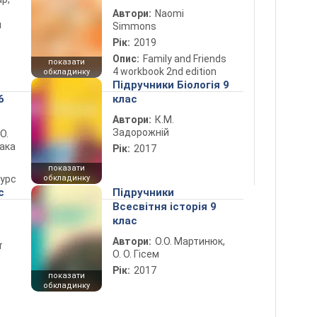
Автори:
Naomi
й
Simmons
Рік:
2019
Опис:
Family and Friends
показати
4 workbook 2nd edition
обкладинку
Підручники Біологія 9
6
клас
Автори:
К.М.
Задорожній
 О.
лака
Рік:
2017
показати
курс
обкладинку
с
Підручники
Всесвітня історія 9
клас
Автори:
О.О. Мартинюк,
т
О. О. Гісем
Рік:
2017
показати
обкладинку