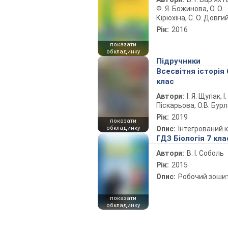
Ф. Я. Божинова, О. О.
Кірюхіна, С. О. Довги
Рік:
2016
показати
обкладинку
Підручники
Всесвітня історія 
клас
Автори:
І. Я. Щупак, І.
Піскарьова, О.В. Бур
Рік:
2019
показати
обкладинку
Опис:
Інтегрований 
ГДЗ Біологія 7 кла
Автори:
В. І. Соболь
Рік:
2015
Опис:
Робочий зоши
показати
обкладинку