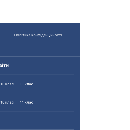
Політика конфіденційності
віти
10 клас
11 клас
10 клас
11 клас