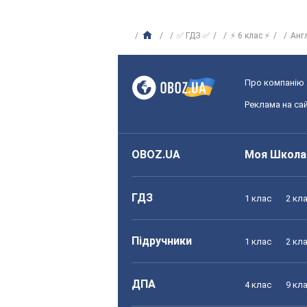
✅ ГДЗ ✅
⚡ 6 клас ⚡
Анг
Про компанію
Реклама на сай
OBOZ.UA
Моя Школа
ГДЗ
1 клас
2 кл
Підручники
1 клас
2 кл
ДПА
4 клас
9 кл