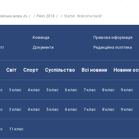
лійська мова ✍
Penn 2018
Starter: Welcome back!
Команда
Правова інформація
ті
Документи
Редакційна політика
Світ
Спорт
Суспільство
Всі новини
Новини ос
ас
3 клас
4 клас
5 клас
6 клас
7 клас
8 клас
9 клас
ас
3 клас
4 клас
5 клас
6 клас
7 клас
8 клас
9 клас
ас
11 клас