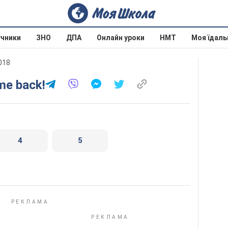
учники
ЗНО
ДПА
Онлайн уроки
НМТ
Моя їдаль
018
me back!
4
5