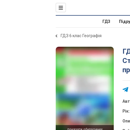
ГДЗ
Підр
ГДЗ 6 клас Географія
ГД
Ст
пр
Ав
Рік
Оп
показати обкладинку