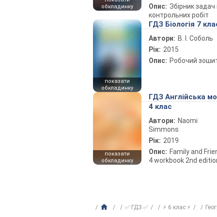
Опис:
Збірник задач 
обкладинку
контрольних робіт
ГДЗ Біологія 7 кла
Автори:
В. І. Соболь
Рік:
2015
Опис:
Робочий зоши
показати
обкладинку
ГДЗ Англійська м
4 клас
Автори:
Naomi
Simmons
Рік:
2019
Опис:
Family and Fri
показати
4 workbook 2nd editio
обкладинку
✅ ГДЗ ✅
⚡ 6 клас ⚡
Гео