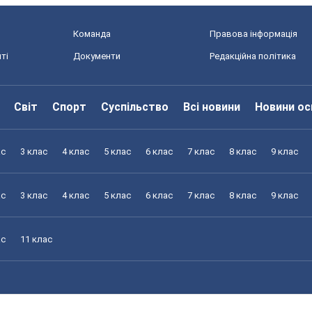
Команда
Правова інформація
ті
Документи
Редакційна політика
Світ
Спорт
Суспільство
Всі новини
Новини ос
ас
3 клас
4 клас
5 клас
6 клас
7 клас
8 клас
9 клас
ас
3 клас
4 клас
5 клас
6 клас
7 клас
8 клас
9 клас
ас
11 клас