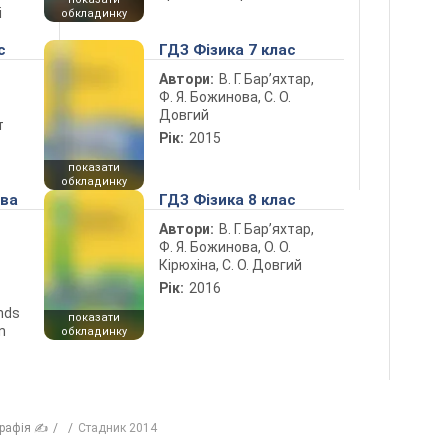
і
обкладинку
с
ГДЗ Фізика 7 клас
Автори:
В. Г. Бар’яхтар,
Ф. Я. Божинова, С. О.
Довгий
т
Рік:
2015
показати
обкладинку
ова
ГДЗ Фізика 8 клас
Автори:
В. Г. Бар’яхтар,
Ф. Я. Божинова, О. О.
Кірюхіна, С. О. Довгий
Рік:
2016
ends
показати
n
обкладинку
графія ✍
Стадник 2014