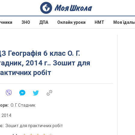
учники
ЗНО
ДПА
Онлайн уроки
НМТ
Моя їдаль
З Географія 6 клас О. Г.
адник, 2014 г.. Зошит для
актичних робіт
тори:
О. Г. Стадник
:
2014
ис:
Зошит для практичних робіт