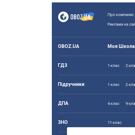
Про компанію
Реклама на сай
OBOZ.UA
Моя Школа
ГДЗ
1 клас
2 кл
Підручники
1 клас
2 кл
ДПА
4 клас
9 кл
ЗНО
11 клас