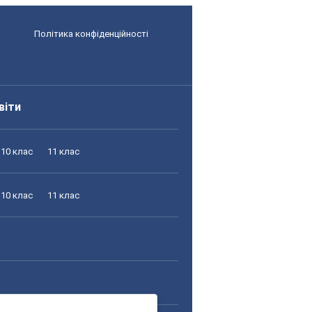
Політика конфіденційності
віти
10 клас
11 клас
10 клас
11 клас