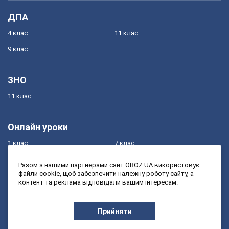
ДПА
4 клас
11 клас
9 клас
ЗНО
11 клас
Онлайн уроки
1 клас
7 клас
2 клас
8 клас
Разом з нашими партнерами сайт OBOZ.UA використовує
файли cookie, щоб забезпечити належну роботу сайту, а
3 клас
9 клас
контент та реклама відповідали вашим інтересам.
4 клас
10 клас
5 клас
11 клас
Прийняти
6 клас