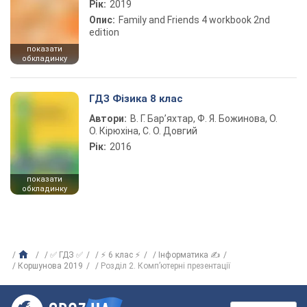
Рік:
2019
Опис:
Family and Friends 4 workbook 2nd
edition
показати
обкладинку
ГДЗ Фізика 8 клас
Автори:
В. Г. Бар’яхтар, Ф. Я. Божинова, О.
О. Кірюхіна, С. О. Довгий
Рік:
2016
показати
обкладинку
✅ ГДЗ ✅
⚡ 6 клас ⚡
Інформатика ✍
Коршунова 2019
Розділ 2. Комп’ютерні презентації