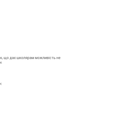
ник, що дає школярам можливість не
и.
н: