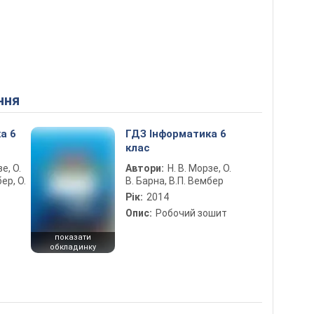
ння
а 6
ГДЗ Інформатика 6
клас
е, О.
Автори:
Н. В. Морзе, О.
ер, О.
В. Барна, В.П. Вембер
Рік:
2014
Опис:
Робочий зошит
показати
обкладинку