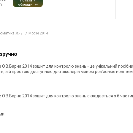
показати
n
обкладинку
орматика ✍
Морзе 2014
 зручно
е О.В.Барна 2014 зошит для контролю знань - це унікальний посіб
ть, а й простою доступною для школярів мовою роз'яснює нові тем
е О.В.Барна 2014 зошит для контролю знань складається з 6 части
еми