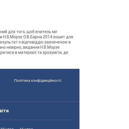
ний для того, щоб вчитель міг
ки Н.В.Морзе О.В.Барна 2014 зошит для
результат з відповіддю зазначеною в
ано невірно, видання Н.В.Морзе
атися в матеріалі та зрозуміти, де
Політика конфіденційності
віти