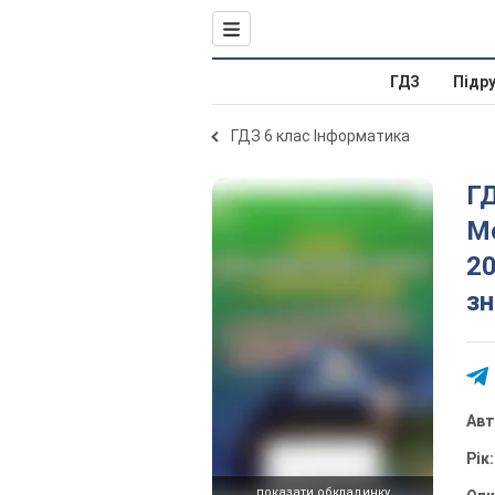
ГДЗ
Підр
ГДЗ 6 клас Інформатика
ГД
Мо
20
зн
Ав
Рік
показати обкладинку