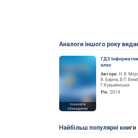
Аналоги іншого року вида
ГДЗ Інформатик
клас
Автори:
Н. В. Морз
В. Барна, В.П. Вемб
Г. Кузьмінська
Рік:
2014
показати
обкладинку
Найбільш популярні книги