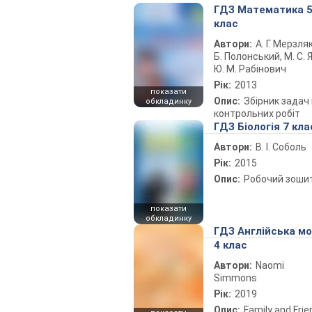
ГДЗ Математика 
клас
Автори:
А. Г. Мерзляк
Б. Полонський, М. С. Я
Ю. М. Рабінович
Рік:
2013
показати
Опис:
Збірник задач 
обкладинку
контрольних робіт
ГДЗ Біологія 7 кла
Автори:
В. І. Соболь
Рік:
2015
Опис:
Робочий зоши
показати
обкладинку
ГДЗ Англійська м
4 клас
Автори:
Naomi
Simmons
Рік:
2019
Опис:
Family and Fri