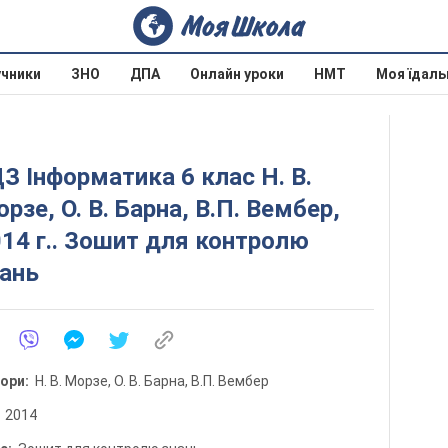
учники
ЗНО
ДПА
Онлайн уроки
НМТ
Моя їдаль
З Інформатика 6 клас Н. В.
рзе, О. В. Барна, В.П. Вембер,
14 г.. Зошит для контролю
ань
тори:
Н. В. Морзе, О. В. Барна, В.П. Вембер
:
2014