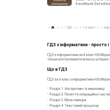
показати
4 workbook 2nd editio
обкладинку
✅ ГДЗ ✅
⚡ 6 клас ⚡
Інф
ГДЗ з інформатики - просто і
ГДЗ з інформатики за 6 клас Н.В.Морз
тільки контролювати власну успішніс
Що в ГДЗ
ГДЗ за 6 клас з інформатики Н.В.Морз
Розділ 1. Алгоритми і їх виконавці
Розділ 2. Поняття операційної сист
Розділ 3. Мультимедіа
Розділ 4. Текстовий процесор