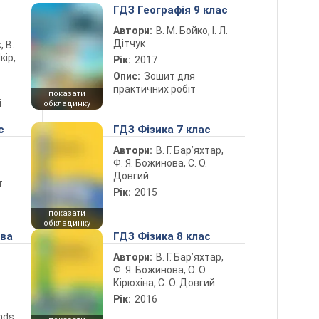
5
ГДЗ Географія 9 клас
Автори:
В. М. Бойко, І. Л.
Дітчук
, В.
кір,
Рік:
2017
Опис:
Зошит для
практичних робіт
показати
і
обкладинку
с
ГДЗ Фізика 7 клас
Автори:
В. Г. Бар’яхтар,
Ф. Я. Божинова, С. О.
Довгий
т
Рік:
2015
показати
обкладинку
ова
ГДЗ Фізика 8 клас
Автори:
В. Г. Бар’яхтар,
Ф. Я. Божинова, О. О.
Кірюхіна, С. О. Довгий
Рік:
2016
ends