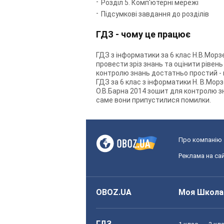
Розділ 5. Комп'ютерні мережі
Підсумкові завдання до розділів
ГДЗ - чому це працює
ГДЗ з інформатики за 6 клас Н.В.Морз
провести зріз знань та оцінити рівен
контролю знань достатньо простий - 
ГДЗ за 6 клас з інформатики Н. В.Мор
О.В.Барна 2014 зошит для контролю з
саме вони припустилися помилки.
Про компанію
Реклама на сай
OBOZ.UA
Моя Школа
ГДЗ