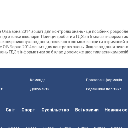
е О.В.Барна 2014 зошит для контролю знань - це посібник, розробле
ь підготовки школярів. Принцип роботи з ГДЗ за 6 клас з інформати
школяр виконує завдання, після чого він може звірити отриманий 
зе О.В.Барна 2014 зошит для контролю знань. Якщо завдання викон
нань ГДЗ з інформатики за 6 клас допоможе шестикласникам розібр
Команда
Правова інформація
ті
Документи
Редакційна політика
Світ
Спорт
Суспільство
Всі новини
Новини ос