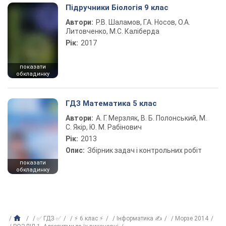
Підручники Біологія 9 клас
Автори:
Р.В. Шаламов, Г.А. Носов, О.А.
Литовченко, М.С. Каліберда
Рік:
2017
показати
обкладинку
ГДЗ Математика 5 клас
Автори:
А. Г. Мерзляк, В. Б. Полонський, М.
С. Якір, Ю. М. Рабінович
Рік:
2013
Опис:
Збірник задач і контрольних робіт
показати
обкладинку
✅ ГДЗ ✅
⚡ 6 клас ⚡
Інформатика ✍
Морзе 2014