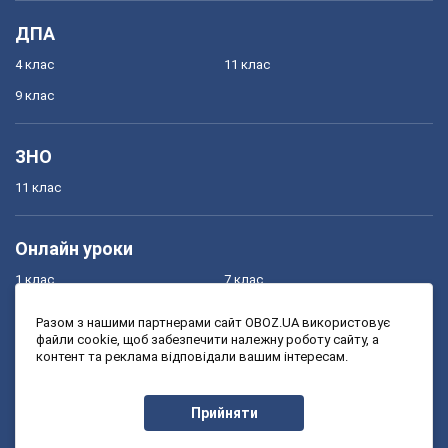
ДПА
4 клас
11 клас
9 клас
ЗНО
11 клас
Онлайн уроки
1 клас
7 клас
2 клас
8 клас
Разом з нашими партнерами сайт OBOZ.UA використовує
файли cookie, щоб забезпечити належну роботу сайту, а
3 клас
9 клас
контент та реклама відповідали вашим інтересам.
4 клас
10 клас
5 клас
11 клас
Прийняти
6 клас