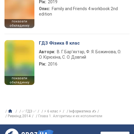
Рік:
2019
Опис:
Family and Friends 4 workbook 2nd
edition
показати
обкладинку
ГДЗ Фізика 8 клас
Автори:
В. Г. Бар’яхтар, Ф. Я. Божинова, О.
О. Кірюхіна, С. О. Довгий
Рік:
2016
показати
обкладинку
✅ ГДЗ ✅
⚡ 6 клас ⚡
Інформатика ✍
Ривкінд 2014
Глава 1. Алгоритмы и их исполнители