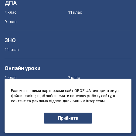
ДПА
4 клас
11 клас
9 клас
ЗНО
11 клас
Онлайн уроки
1 клас
7 клас
2 клас
8 клас
Разом з нашими партнерами сайт OBOZ.UA використовує
файли cookie, щоб забезпечити належну роботу сайту, а
3 клас
9 клас
контент та реклама відповідали вашим інтересам.
4 клас
10 клас
5 клас
11 клас
Прийняти
6 клас