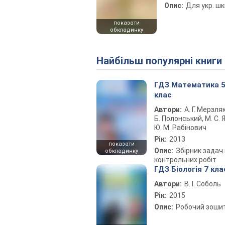
Опис:
Для укр. шк
показати
обкладинку
Найбільш популярні книги
ГДЗ Математика 
клас
Автори:
А. Г. Мерзляк
Б. Полонський, М. С. Я
Ю. М. Рабінович
Рік:
2013
показати
Опис:
Збірник задач 
обкладинку
контрольних робіт
ГДЗ Біологія 7 кла
Автори:
В. І. Соболь
Рік:
2015
Опис:
Робочий зоши