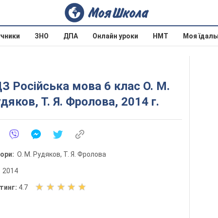
учники
ЗНО
ДПА
Онлайн уроки
НМТ
Моя їдаль
З Російська мова 6 клас О. М.
дяков, Т. Я. Фролова, 2014 г.
тори:
О. М. Рудяков, Т. Я. Фролова
:
2014
О
тинг:
4.7
ц
і