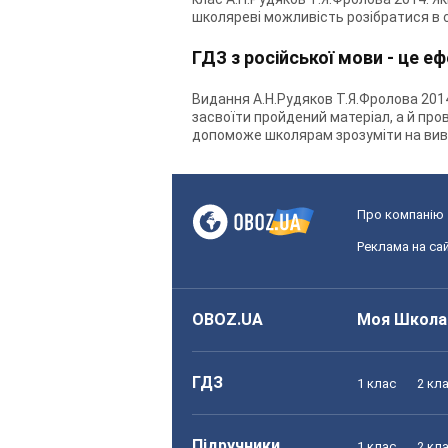
школяреві можливість розібратися в с
ГДЗ з російської мови - це е
Видання А.Н.Рудяков Т.Я.Фролова 2014
засвоїти пройдений матеріал, а й пров
допоможе школярам зрозуміти на вивче
Про компанію
Реклама на сай
OBOZ.UA
Моя Школа
ГДЗ
1 клас
2 кл
Підручники
1 клас
2 кл