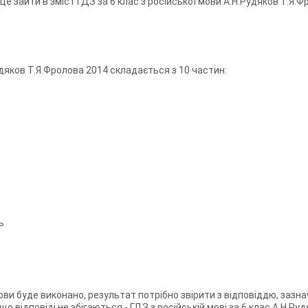
- це зайти в зміст ГДЗ за 6 клас з російської мови А.Н.Рудяков Т.Я.
удяков Т.Я.Фролова 2014 складається з 10 частин:
ь
мови буде виконано, результат потрібно звірити з відповіддю, зазна
що відповіді не збігаються - ГДЗ з російській мові за 6 клас А.Н.Р