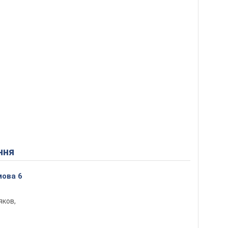
ння
мова 6
яков,