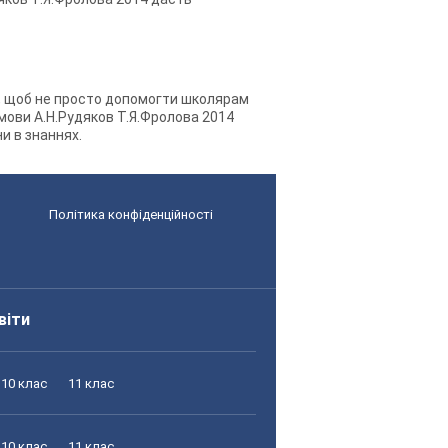
го, щоб не просто допомогти школярам
ї мови А.Н.Рудяков Т.Я.Фролова 2014
и в знаннях.
Політика конфіденційності
віти
10 клас
11 клас
10 клас
11 клас