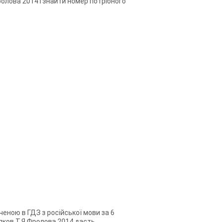
Фролова 2014 і знайти номер потрібного
ченою в ГДЗ з російської мови за 6
удяков Т.Я.Фролова 2014 дасть