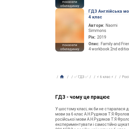
показати
обкладинку
ГДЗ Англійська м
4 клас
Автори:
Naomi
Simmons
Рік:
2019
Опис:
Family and Fri
показати
4 workbook 2nd editio
обкладинку
✅ ГДЗ ✅
⚡ 6 клас ⚡
Рос
ГДЗ - чому це працює
У шостому класі, як би не старалася 
мови за 6 клас А.Н.Рудяков Т.Я.Фролов
російської мови А.Н.Рудяков Т.Я.Фрол
експериментувати і самостійно шукати