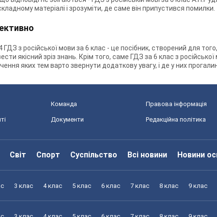
кладному матеріалі і зрозуміти, де саме він припустився помилки.
фективно
 ГДЗ з російської мови за 6 клас - це посібник, створений для то
ести якісний зріз знань. Крім того, саме ГДЗ за 6 клас з російсько
ння яких тем варто звернути додаткову увагу, і де у них прогалин
Команда
Правова інформація
ті
Документи
Редакційна політика
Світ
Спорт
Суспільство
Всі новини
Новини ос
ас
3 клас
4 клас
5 клас
6 клас
7 клас
8 клас
9 клас
ас
3 клас
4 клас
5 клас
6 клас
7 клас
8 клас
9 клас