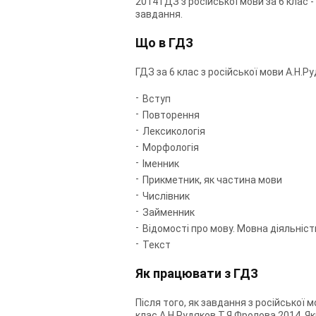
2014 ГДЗ з російської мови за 6 клас 
завдання.
Що в ГДЗ
ГДЗ за 6 клас з російської мови А.Н.Р
Вступ
Повторення
Лексикологія
Морфологія
Іменник
Прикметник, як частина мови
Числівник
Займенник
Відомості про мову. Мовна діяльніст
Текст
Як працювати з ГДЗ
Після того, як завдання з російської 
клас А.Н.Рудяков Т.Я.Фролова 2014. Як