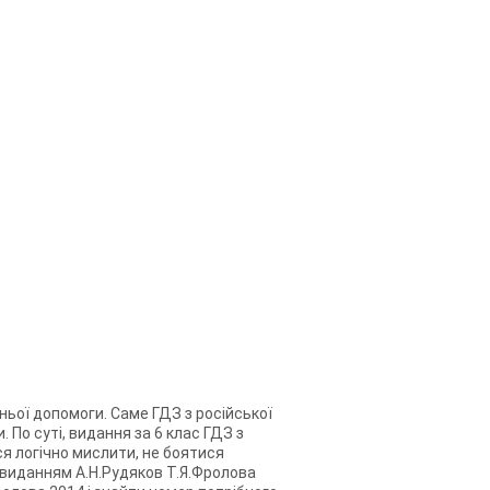
ньої допомоги. Саме ГДЗ з російської
 По суті, видання за 6 клас ГДЗ з
ся логічно мислити, не боятися
з виданням А.Н.Рудяков Т.Я.Фролова