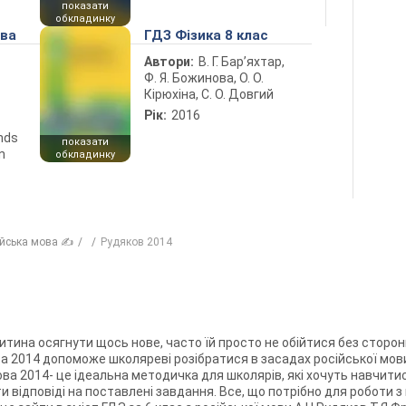
показати
обкладинку
ова
ГДЗ Фізика 8 клас
Автори:
В. Г. Бар’яхтар,
Ф. Я. Божинова, О. О.
Кірюхіна, С. О. Довгий
Рік:
2016
ends
показати
n
обкладинку
ійська мова ✍
Рудяков 2014
дитина осягнути щось нове, часто їй просто не обійтися без сторон
а 2014 допоможе школяреві розібратися в засадах російської мови.
ова 2014- це ідеальна методичка для школярів, які хочуть навчити
 відповіді на поставлені завдання. Все, що потрібно для роботи 