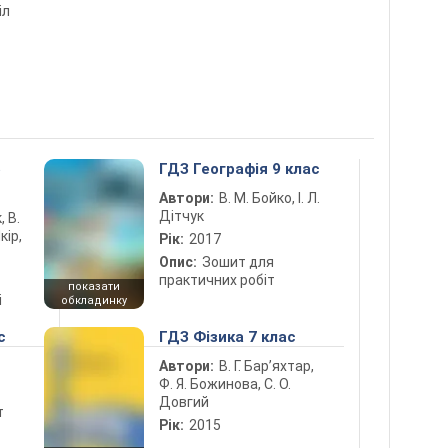
іл
5
ГДЗ Географія 9 клас
Автори:
В. М. Бойко, І. Л.
Дітчук
, В.
кір,
Рік:
2017
Опис:
Зошит для
практичних робіт
показати
і
обкладинку
с
ГДЗ Фізика 7 клас
Автори:
В. Г. Бар’яхтар,
Ф. Я. Божинова, С. О.
Довгий
т
Рік:
2015