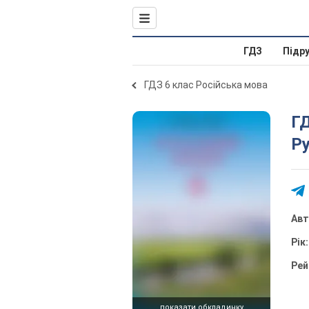
ГДЗ
Підр
ГДЗ 6 клас Російська мова
ГД
Ру
Ав
Рік
Рей
показати обкладинку