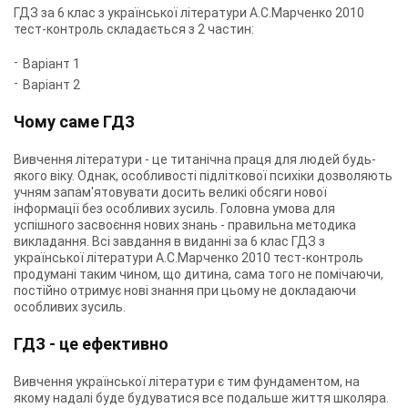
ГДЗ за 6 клас з української літератури А.С.Марченко 2010
тест-контроль складається з 2 частин:
Варіант 1
Варіант 2
Чому саме ГДЗ
Вивчення літератури - це титанічна праця для людей будь-
якого віку. Однак, особливості підліткової психіки дозволяють
учням запам'ятовувати досить великі обсяги нової
інформації без особливих зусиль. Головна умова для
успішного засвоєння нових знань - правильна методика
викладання. Всі завдання в виданні за 6 клас ГДЗ з
української літератури А.С.Марченко 2010 тест-контроль
продумані таким чином, що дитина, сама того не помічаючи,
постійно отримує нові знання при цьому не докладаючи
особливих зусиль.
ГДЗ - це ефективно
Вивчення української літератури є тим фундаментом, на
якому надалі буде будуватися все подальше життя школяра.