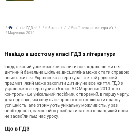
✅ ГДЗ ✅
⚡ 6 клас ⚡
Українська література ✍
Марченко 2010
Навіщо в шостому класі ГДЗ з літератури
Іноді, цікавий урок може визначити все подальше життя
дитини й банальна шкільна дисципліна може стати справою
всього життя. Українська література - це той рідкісний
предмет, який може захопити дитину на все життя. ГДЗ з
української літератури за 6 клас А.С.Марченко 2010 тест-
контроль - це унікальний посібник, створений, в першу чергу,
для підлітків, які хочуть не просто контролювати власну
успішність, але отримують унікальну можливість, у разі
необхідності, самостійно розібратися в матеріалі, який вони
не засвоїли пыд час уроку.
Що в ГДЗ