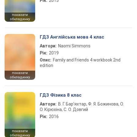
Рік:
2015
показати
обкладинку
ГДЗ Англійська мова 4 клас
Автори:
Naomi Simmons
Рік:
2019
Опис:
Family and Friends 4 workbook 2nd
edition
показати
обкладинку
ГДЗ Фізика 8 клас
Автори:
В. Г. Бар’яхтар, Ф. Я. Божинова, О.
О. Кірюхіна, С. О. Довгий
Рік:
2016
показати
обкладинку