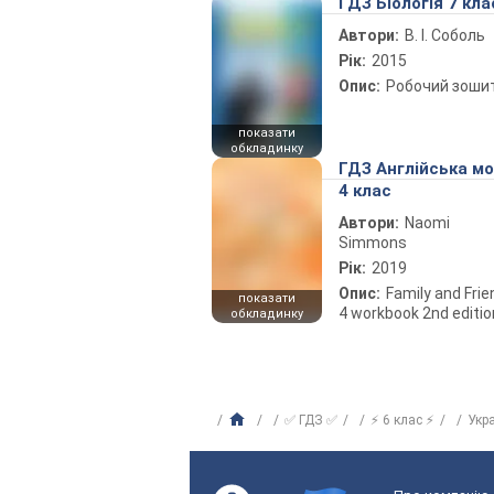
ГДЗ Біологія 7 кла
Автори:
В. І. Соболь
Рік:
2015
Опис:
Робочий зоши
показати
обкладинку
ГДЗ Англійська м
4 клас
Автори:
Naomi
Simmons
Рік:
2019
Опис:
Family and Fri
показати
4 workbook 2nd editio
обкладинку
✅ ГДЗ ✅
⚡ 6 клас ⚡
Укр