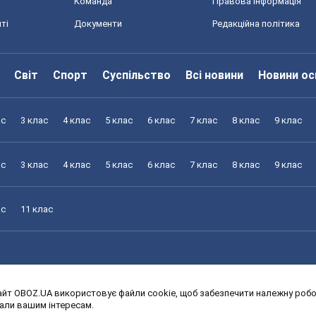
Команда
Правова інформація
ті
Документи
Редакційна політика
Світ
Спорт
Суспільство
Всі новини
Новини ос
ас
3 клас
4 клас
5 клас
6 клас
7 клас
8 клас
9 клас
ас
3 клас
4 клас
5 клас
6 клас
7 клас
8 клас
9 клас
ас
11 клас
йт OBOZ.UA використовує файли cookie, щоб забезпечити належну робот
ас
3 клас
4 клас
5 клас
6 клас
7 клас
8 клас
9 клас
дали вашим інтересам.