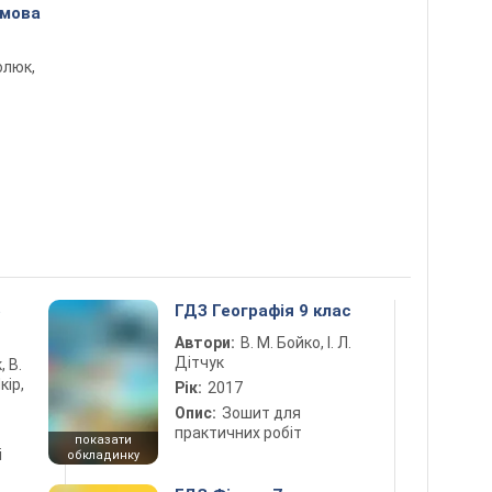
 мова
олюк,
5
ГДЗ Географія 9 клас
Автори:
В. М. Бойко, І. Л.
Дітчук
, В.
кір,
Рік:
2017
Опис:
Зошит для
практичних робіт
показати
і
обкладинку