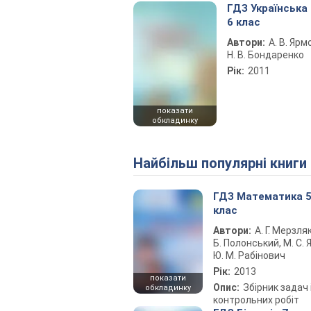
ГДЗ Українська
6 клас
Автори:
А. В. Ярм
Н. В. Бондаренко
Рік:
2011
показати
обкладинку
Найбільш популярні книги
ГДЗ Математика 
клас
Автори:
А. Г. Мерзляк
Б. Полонський, М. С. Я
Ю. М. Рабінович
Рік:
2013
показати
Опис:
Збірник задач 
обкладинку
контрольних робіт