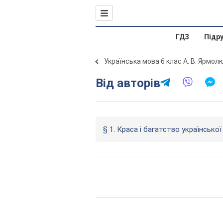
ГДЗ
Підр
Українська мова 6 клас А. В. Ярмол
Від авторів
§ 1. Краса і багатство українсько