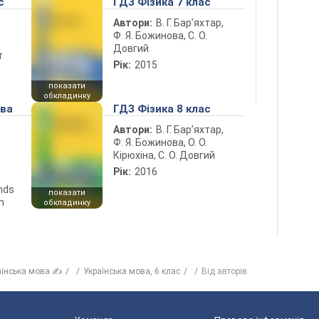
с
ГДЗ Фізика 7 клас
Автори:
В. Г. Бар’яхтар,
Ф. Я. Божинова, С. О.
Довгий
т
Рік:
2015
показати
обкладинку
ова
ГДЗ Фізика 8 клас
Автори:
В. Г. Бар’яхтар,
Ф. Я. Божинова, О. О.
Кірюхіна, С. О. Довгий
Рік:
2016
ends
показати
n
обкладинку
аїнська мова ✍
Українська мова, 6 клас
Від авторів