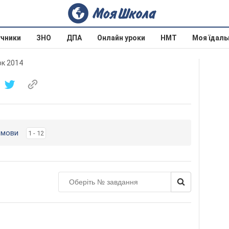
учники
ЗНО
ДПА
Онлайн уроки
НМТ
Моя їдаль
юк 2014
ї мови
1 - 12