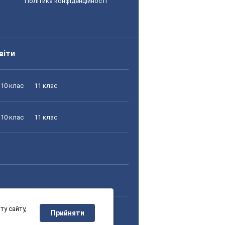
Політика конфіденційності
віти
10 клас
11 клас
10 клас
11 клас
у сайту,
10 клас
11 клас
Прийняти