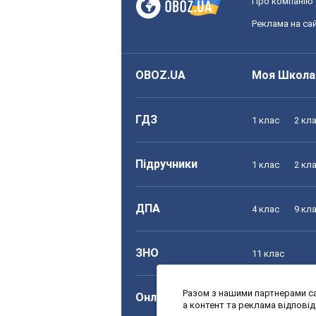
Про компанію
Реклама на сай
OBOZ.UA
Моя Школа
ГДЗ
1 клас
2 кл
Підручники
1 клас
2 кл
ДПА
4 клас
9 кл
ЗНО
11 клас
Разом з нашими партнерами са
Онлайн уроки
1 клас
2 кл
а контент та реклама відпові