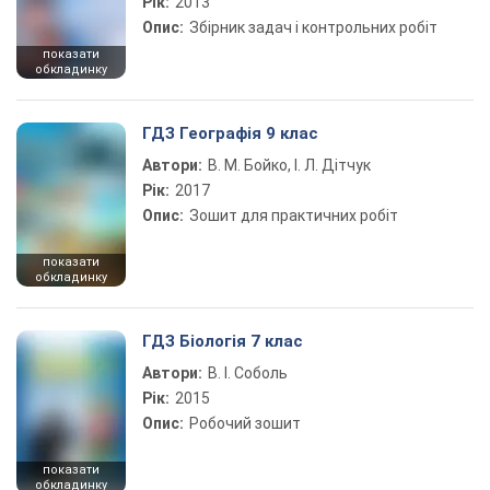
Рік:
2013
Опис:
Збірник задач і контрольних робіт
показати
обкладинку
ГДЗ Географія 9 клас
Автори:
В. М. Бойко, І. Л. Дітчук
Рік:
2017
Опис:
Зошит для практичних робіт
показати
обкладинку
ГДЗ Біологія 7 клас
Автори:
В. І. Соболь
Рік:
2015
Опис:
Робочий зошит
показати
обкладинку