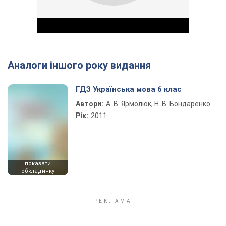
Аналоги іншого року видання
Play Video
ГДЗ Українська мова 6 клас
Автори:
А. В. Ярмолюк, Н. В. Бондаренко
Рік:
2011
показати
обкладинку