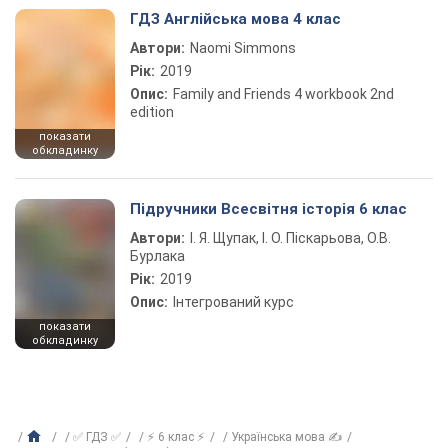
ГДЗ Англійська мова 4 клас
Автори:
Naomi Simmons
Рік:
2019
Опис:
Family and Friends 4 workbook 2nd
edition
показати
обкладинку
Підручники Всесвітня історія 6 клас
Автори:
І. Я. Щупак, І. О. Піскарьова, О.В.
Бурлака
Рік:
2019
Опис:
Інтегрований курс
показати
обкладинку
✅ ГДЗ ✅
⚡ 6 клас ⚡
Українська мова ✍