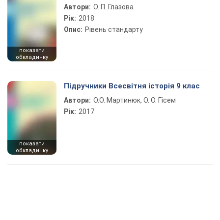
Автори:
О. П. Глазова
Рік:
2018
Опис:
Рівень стандарту
показати
обкладинку
Підручники Всесвітня історія 9 клас
Автори:
О.О. Мартинюк, О. О. Гісем
Рік:
2017
показати
обкладинку