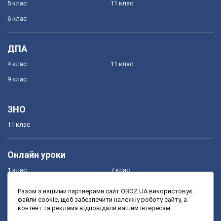
5 клас
11 клас
6 клас
ДПА
4 клас
11 клас
9 клас
ЗНО
11 клас
Онлайн уроки
1 клас
7 клас
2 клас
8 клас
Разом з нашими партнерами сайт OBOZ.UA використовує
файли cookie, щоб забезпечити належну роботу сайту, а
3 клас
9 клас
контент та реклама відповідали вашим інтересам.
4 клас
10 клас