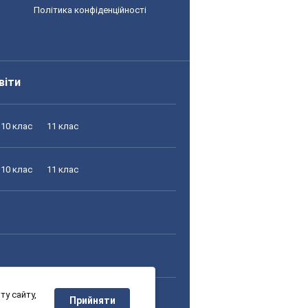
Політика конфіденційності
віти
10 клас
11 клас
10 клас
11 клас
у сайту,
10 клас
11 клас
Прийняти