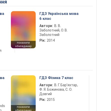
ння
ова
ГДЗ Українська мова
6 клас
Автори:
В. В.
Заболотний, О. В.
Заболотний
Рік:
2014
показати
обкладинку
л
ова
ГДЗ Фізика 7 клас
Автори:
В. Г. Бар’яхтар,
Ф. Я. Божинова, С. О.
Довгий
Рік:
2015
ends
показати
n
обкладинку