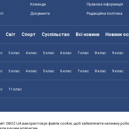
Команда
Правова інформація
ті
Документи
Редакційна політика
Світ
Спорт
Суспільство
Всі новини
Новини ос
ас
3 клас
4 клас
5 клас
6 клас
7 клас
8 клас
9 клас
ас
3 клас
4 клас
5 клас
6 клас
7 клас
8 клас
9 клас
ас
11 клас
йт OBOZ.UA використовує файли cookie, щоб забезпечити належну робот
ас
3 клас
4 клас
5 клас
6 клас
7 клас
8 клас
9 клас
дали вашим інтересам.