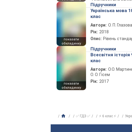
Підручники
Українська мова 1
клас
Автори:
О. П. Глазов
Рік:
2018
Опис:
Рівень станда
показати
обкладинку
Підручники
Всесвітня історія 
клас
Автори:
О.О. Мартин
О. О. Гісем
Рік:
2017
показати
обкладинку
✅ ГДЗ ✅
⚡ 6 клас ⚡
Укр