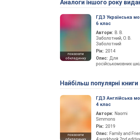
Аналоги іншого року вида
ГДЗ Українська м
6 клас
Автори:
В. В.
Заболотний, О. В.
Заболотний
Рік:
2014
показати
Опис:
Для
обкладинку
російськомовних шкі
Найбільш популярні книги
ГДЗ Англійська м
4 клас
Автори:
Naomi
Simmons
Рік:
2019
Опис:
Family and Fri
показати
4 workbook 2nd editio
обкладинку