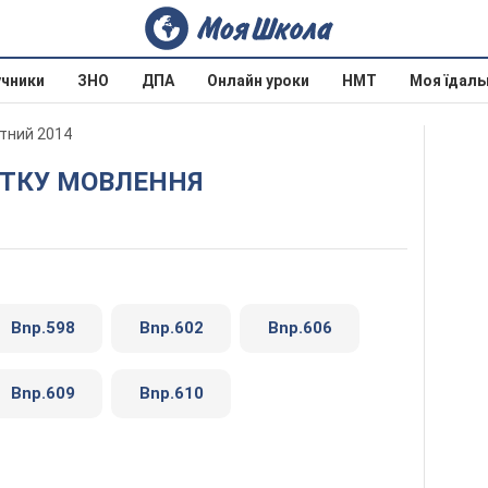
учники
ЗНО
ДПА
Онлайн уроки
НМТ
Моя їдаль
отний 2014
ВИТКУ МОВЛЕННЯ
Bnp.598
Bnp.602
Bnp.606
Bnp.609
Bnp.610