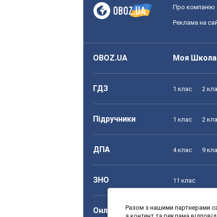
Про компанію
Реклама на сай
OBOZ.UA
Моя Школа
ГДЗ
1 клас
2 кл
Підручники
1 клас
2 кл
ДПА
4 клас
9 кл
ЗНО
11 клас
Разом з нашими партнерами са
Онлайн уроки
1 клас
2 кл
а контент та реклама відпові