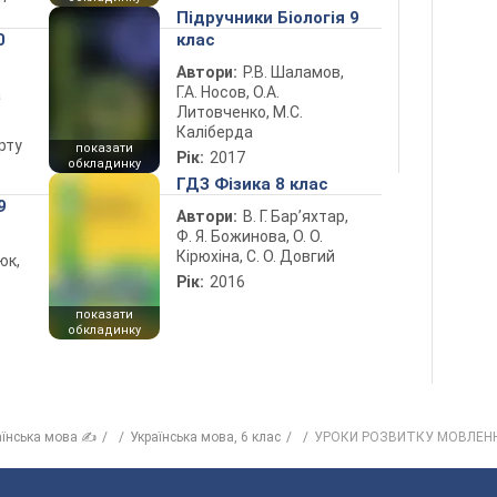
Підручники Біологія 9
0
клас
Автори:
Р.В. Шаламов,
Г.А. Носов, О.А.
а
Литовченко, М.С.
Каліберда
рту
показати
Рік:
2017
обкладинку
ГДЗ Фізика 8 клас
9
Автори:
В. Г. Бар’яхтар,
Ф. Я. Божинова, О. О.
Кірюхіна, С. О. Довгий
юк,
Рік:
2016
показати
обкладинку
аїнська мова ✍
Українська мова, 6 клас
УРОКИ РОЗВИТКУ МОВЛЕН