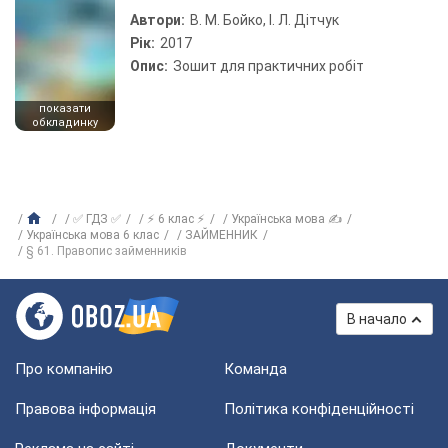
Автори:
В. М. Бойко, І. Л. Дітчук
Рік:
2017
Опис:
Зошит для практичних робіт
показати
обкладинку
✅ ГДЗ ✅
⚡ 6 клас ⚡
Українська мова ✍
Українська мова 6 клас
ЗАЙМЕННИК
§ 61. Правопис займенників
В начало
Про компанію
Команда
Правова інформація
Політика конфіденційності