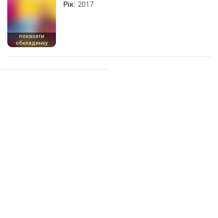
Рік:
2017
показати
обкладинку