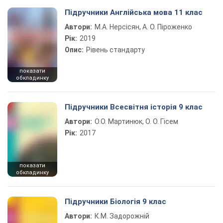
Підручники Англійська мова 11 клас
Автори:
М.А. Нерсісян, А. О. Піроженко
Рік:
2019
Опис:
Рівень стандарту
показати
обкладинку
Підручники Всесвітня історія 9 клас
Автори:
О.О. Мартинюк, О. О. Гісем
Рік:
2017
показати
обкладинку
Підручники Біологія 9 клас
Автори:
К.М. Задорожній