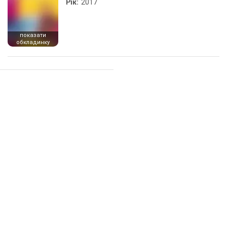
Рік:
2017
показати
обкладинку