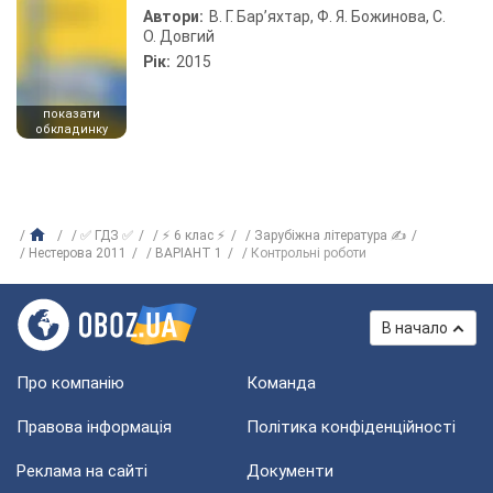
Автори:
В. Г. Бар’яхтар, Ф. Я. Божинова, С.
О. Довгий
Рік:
2015
показати
обкладинку
✅ ГДЗ ✅
⚡ 6 клас ⚡
Зарубіжна література ✍
Нестерова 2011
ВАРІАНТ 1
Контрольні роботи
В начало
Про компанію
Команда
Правова інформація
Політика конфіденційності
Реклама на сайті
Документи