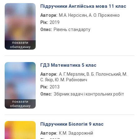
Підручники Англійська мова 11 клас
Автори:
М.А. Нерсісян, А. О. Піроженко
Рік:
2019
Опис:
Рівень стандарту
показати
обкладинку
ГДЗ Математика 5 клас
Автори:
А. Г. Мерзляк, В. Б. Полонський, М.
С. Якір, Ю. М. Рабінович
Рік:
2013
Опис:
Збірник задач і контрольних робіт
показати
обкладинку
Підручники Біологія 9 клас
Автори:
К.М. Задорожній