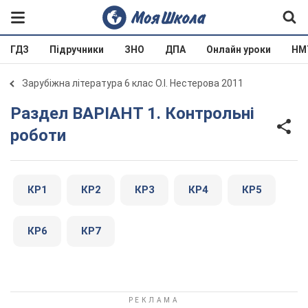
ГДЗ
Підручники
ЗНО
ДПА
Онлайн уроки
НМ
Зарубіжна література 6 клас О.І. Нестерова 2011
Раздел ВАРІАНТ 1. Контрольні
роботи
КР1
КР2
КР3
КР4
КР5
КР6
КР7