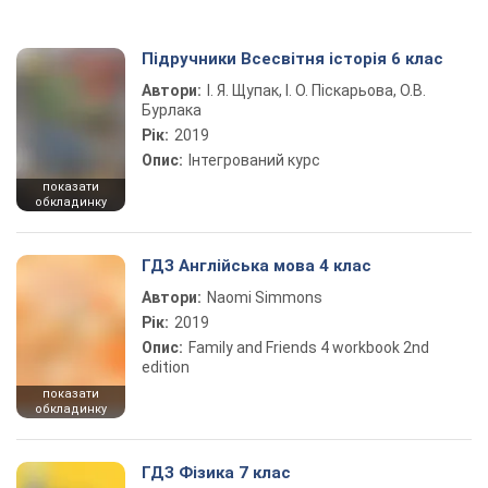
Підручники Всесвітня історія 6 клас
Автори:
І. Я. Щупак, І. О. Піскарьова, О.В.
Бурлака
Рік:
2019
Опис:
Інтегрований курс
показати
обкладинку
ГДЗ Англійська мова 4 клас
Автори:
Naomi Simmons
Рік:
2019
Опис:
Family and Friends 4 workbook 2nd
edition
показати
обкладинку
ГДЗ Фізика 7 клас