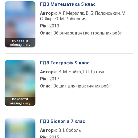
ГДЗ Математика 5 клас
Автори:
А. Г. Мерзляк, В. Б. Полонський, М.
С. Якір, Ю. М. Рабінович
Рік:
2013
Опис:
Збірник задач і контрольних робіт
показати
обкладинку
ГДЗ Географія 9 клас
Автори:
В. М. Бойко, І. Л. Дітчук
Рік:
2017
Опис:
Зошит для практичних робіт
показати
обкладинку
ГДЗ Біологія 7 клас
Автори:
В. І. Соболь
Рік:
2015