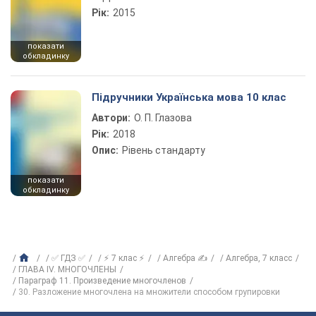
Рік:
2015
показати
обкладинку
Підручники Українська мова 10 клас
Автори:
О. П. Глазова
Рік:
2018
Опис:
Рівень стандарту
показати
обкладинку
✅ ГДЗ ✅
⚡ 7 клас ⚡
Алгебра ✍
Алгебра, 7 класс
ГЛАВА IV. МНОГОЧЛЕНЫ
Параграф 11. Произведение многочленов
30. Разложение многочлена на множители способом групировки