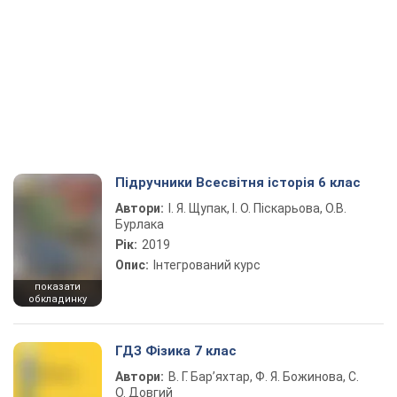
Підручники Всесвітня історія 6 клас
Автори:
І. Я. Щупак, І. О. Піскарьова, О.В.
Бурлака
Рік:
2019
Опис:
Інтегрований курс
показати
обкладинку
ГДЗ Фізика 7 клас
Автори:
В. Г. Бар’яхтар, Ф. Я. Божинова, С.
О. Довгий