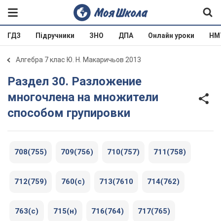
ГДЗ
Підручники
ЗНО
ДПА
Онлайн уроки
НМ
Алгебра 7 клас Ю. Н. Макаричьов 2013
Раздел 30. Разложение
многочлена на множители
способом групировки
708(755)
709(756)
710(757)
711(758)
712(759)
760(c)
713(7610
714(762)
763(c)
715(н)
716(764)
717(765)