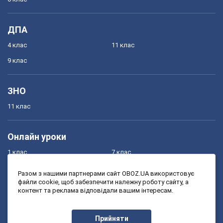
ДПА
4 клас
11 клас
9 клас
ЗНО
11 клас
Онлайн уроки
1 клас
7 клас
2 клас
8 клас
Разом з нашими партнерами сайт OBOZ.UA використовує
файли cookie, щоб забезпечити належну роботу сайту, а
3 клас
9 клас
контент та реклама відповідали вашим інтересам.
4 клас
10 клас
5 клас
11 клас
Прийняти