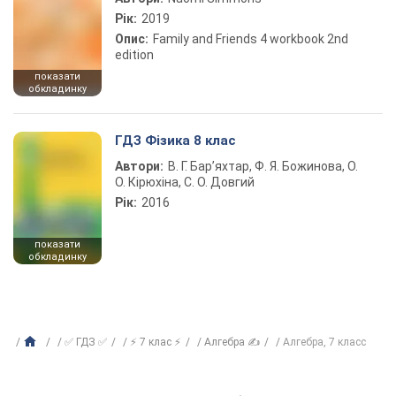
Рік:
2019
Опис:
Family and Friends 4 workbook 2nd
edition
показати
обкладинку
ГДЗ Фізика 8 клас
Автори:
В. Г. Бар’яхтар, Ф. Я. Божинова, О.
О. Кірюхіна, С. О. Довгий
Рік:
2016
показати
обкладинку
✅ ГДЗ ✅
⚡ 7 клас ⚡
Алгебра ✍
Алгебра, 7 класс