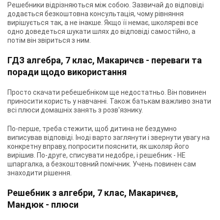
Решебники відрізняються між собою. Зазвичай до відповіді
додається безкоштовна консультація, чому рівняння
вирішується так, а не інакше. Якщо її немає, школяреві все
одно доведеться шукати шлях до відповіді самостійно, а
потім він звіриться з ним.
ГДЗ алгебра, 7 клас, Макаричєв
- переваги та
поради щодо використання
Просто скачати ребешебніком ще недостатньо. Він повинен
приносити користь у навчанні. Також батькам важливо знати
всі плюси домашніх занять з розв'язнику.
По-перше, треба стежити, щоб дитина не бездумно
виписував відповіді. Іноді варто заглянути і звернути увагу на
конкретну вправу, попросити пояснити, як школяр його
вирішив. По-друге, списувати недобре, і решебник - НЕ
шпаргалка, а безкоштовний помічник. Учень повинен сам
знаходити рішення.
Решебник з алгебри, 7 клас, Макаричєв,
Мандюк
- плюси