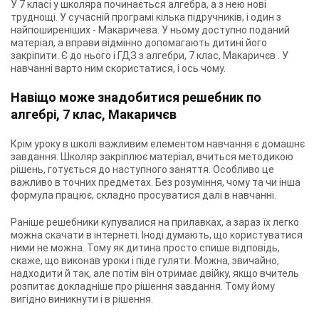
У 7 класі у школяра починається алгебра, а з нею нові
труднощі. У сучасній програмі кілька підручників, і один з
найпоширеніших - Макаричева. У ньому доступно поданий
матеріал, а вправи відмінно допомагають дитині його
закріпити. Є до нього і
ГДЗ з алгебри, 7 клас, Макаричєв
. У
навчанні варто ним скористатися, і ось чому.
Навіщо може знадобитися
решебник по
алгебрі, 7 клас, Макаричєв
Крім уроку в школі важливим елементом навчання є домашнє
завдання. Школяр закріплює матеріал, вчиться методикою
рішень, готується до наступного заняття. Особливо це
важливо в точних предметах. Без розуміння, чому та чи інша
формула працює, складно просуватися далі в навчанні.
Раніше решебники купувалися на прилавках, а зараз їх легко
можна скачати в інтернеті. Іноді думають, що користуватися
ними не можна. Тому як дитина просто спише відповідь,
скаже, що виконав уроки і піде гуляти. Можна, звичайно,
надходити й так, але потім він отримає двійку, якщо вчитель
розпитає докладніше про рішення завдання. Тому йому
вигідно виникнути і в рішення.