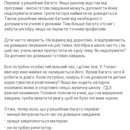
Переваг у решебник багато. Якщо школяр відстає від
програми - якісні готові завдання можуть допомогти йому
надолужити згаяне. І репетитора наймати не доведеться.
Також решебник звільняє батьків від необхідності
допомагати учневі з уроками. Тим більше багато хто міг і
забути алгебру, якщо не пішли по точним професіям.
Діти часто хворіють. На відміну від дорослих, їх відправляють
на домашнє лікування на цілі тижні. Алгебра в школі часто, і за
цей час учень може пропустити не одну тему. Як надолужити?
За допомогою домашніх готових завдань.
Все потрібно особистий вільний час, і дітям теж. У 7 класі
ввечері вже майже не залишається його. Уроків багато чого й
робити їх довго. Коли потрібно, чомусь б і не дозволити дитині
користуватися розв'язнику? Якщо він ходить на курси
іноземної мови, в спортивні секції, музичну школу - ГДЗ
взагалі незамінне. Головне пояснити учню, що і на вирішення
завдань треба звертати увагу, щоб не було поганих оцінок.
Отже, тепер ясно, що у решебник багато переваг:
менше витрачається час на домашнє завдання
краще закріплюється матеріал
не потрібен репетитор