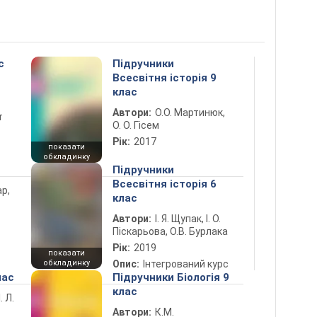
с
Підручники
Всесвітня історія 9
клас
Автори:
О.О. Мартинюк,
т
О. О. Гісем
Рік:
2017
показати
обкладинку
Підручники
Всесвітня історія 6
ар,
клас
Автори:
І. Я. Щупак, І. О.
Піскарьова, О.В. Бурлака
Рік:
2019
показати
обкладинку
Опис:
Інтегрований курс
лас
Підручники Біологія 9
клас
. Л.
Автори:
К.М.