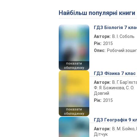
Найбільш популярні книги
ГДЗ Біологія 7 кла
Автори:
В. І. Соболь
Рік:
2015
Опис:
Робочий зоши
показати
обкладинку
ГДЗ Фізика 7 клас
Автори:
В. Г. Бар’яхт
Ф. Я. Божинова, С. О.
Довгий
Рік:
2015
показати
обкладинку
ГДЗ Географія 9 к
Автори:
В. М. Бойко, І
Дітчук