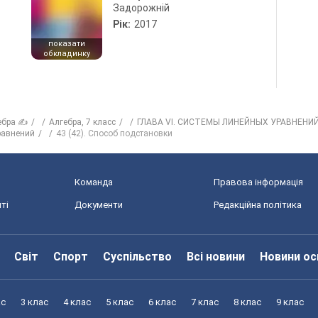
Задорожній
Рік:
2017
показати
обкладинку
ебра ✍
Алгебра, 7 класс
ГЛАВА VI. СИСТЕМЫ ЛИНЕЙНЫХ УРАВНЕНИ
равнений
43 (42). Способ подстановки
Команда
Правова інформація
ті
Документи
Редакційна політика
Світ
Спорт
Суспільство
Всі новини
Новини ос
ас
3 клас
4 клас
5 клас
6 клас
7 клас
8 клас
9 клас