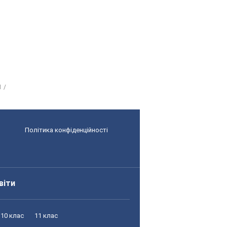
Й
Політика конфіденційності
віти
10 клас
11 клас