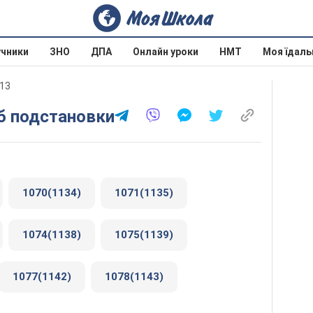
учники
ЗНО
ДПА
Онлайн уроки
НМТ
Моя їдаль
013
об подстановки
1070(1134)
1071(1135)
1074(1138)
1075(1139)
1077(1142)
1078(1143)