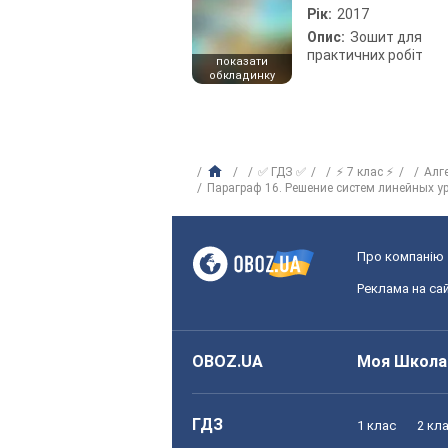
Рік:
2017
Опис:
Зошит для
практичних робіт
показати
обкладинку
✅ ГДЗ ✅
⚡ 7 клас ⚡
Алг
Параграф 16. Решение систем линейных у
Про компанію
Реклама на сай
OBOZ.UA
Моя Школа
ГДЗ
1 клас
2 кл