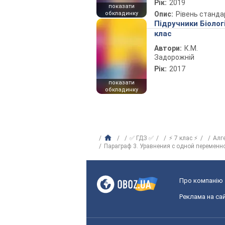
Рік:
2019
показати
обкладинку
Опис:
Рівень станда
Підручники Біолог
клас
Автори:
К.М.
Задорожній
Рік:
2017
показати
обкладинку
✅ ГДЗ ✅
⚡ 7 клас ⚡
Алг
Параграф 3. Уравнения с одной переменн
Про компанію
Реклама на сай