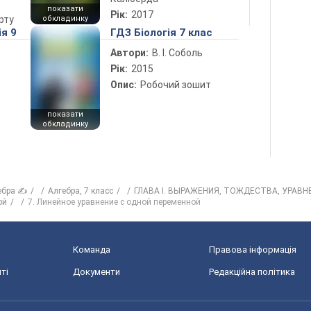
показати
Рік:
2017
рту
обкладинку
ія 9
ГДЗ Біологія 7 клас
Автори:
В. І. Соболь
Рік:
2015
Опис:
Робочий зошит
показати
обкладинку
ебра ✍
Алгебра, 7 класс
ГЛАВА I. ВЫРАЖЕНИЯ, ТОЖДЕСТВА, УРАВН
ой
7. Линейное уравнение с одной переменной
Команда
Правова інформація
ті
Документи
Редакційна політика