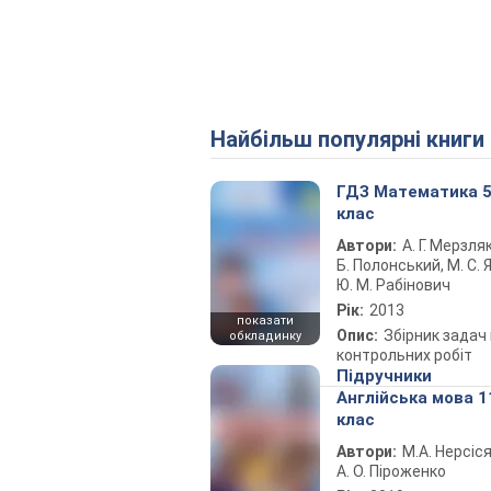
Найбільш популярні книги
ГДЗ Математика 
клас
Автори:
А. Г. Мерзляк
Б. Полонський, М. С. Я
Ю. М. Рабінович
Рік:
2013
показати
Опис:
Збірник задач 
обкладинку
контрольних робіт
Підручники
Англійська мова 1
клас
Автори:
М.А. Нерсіся
А. О. Піроженко