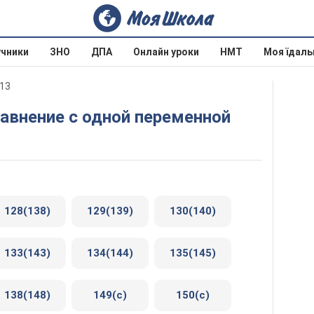
учники
ЗНО
ДПА
Онлайн уроки
НМТ
Моя їдаль
013
уравнение с одной переменной
128(138)
129(139)
130(140)
133(143)
134(144)
135(145)
138(148)
149(c)
150(c)