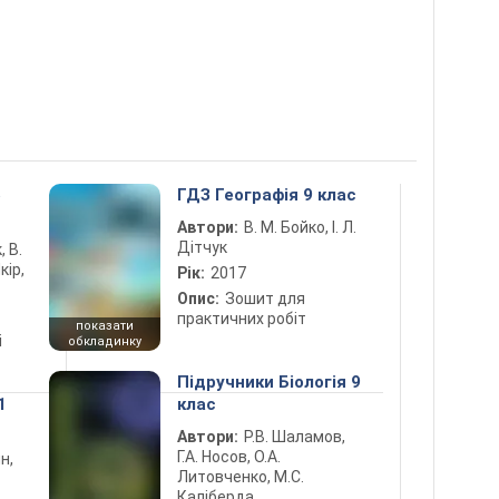
5
ГДЗ Географія 9 клас
Автори:
В. М. Бойко, І. Л.
Дітчук
, В.
кір,
Рік:
2017
Опис:
Зошит для
практичних робіт
показати
і
обкладинку
Підручники Біологія 9
1
клас
Автори:
Р.В. Шаламов,
Г.А. Носов, О.А.
н,
Литовченко, М.С.
Каліберда