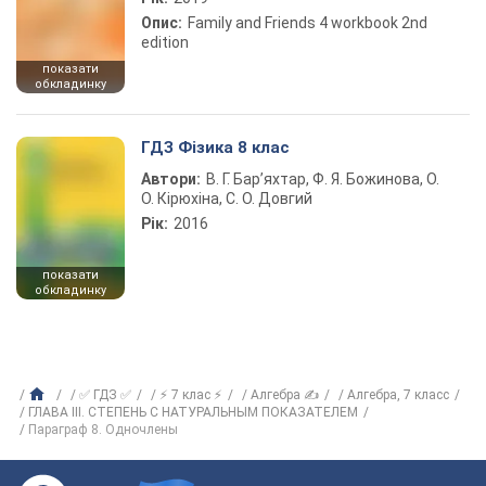
Опис:
Family and Friends 4 workbook 2nd
edition
показати
обкладинку
ГДЗ Фізика 8 клас
Автори:
В. Г. Бар’яхтар, Ф. Я. Божинова, О.
О. Кірюхіна, С. О. Довгий
Рік:
2016
показати
обкладинку
✅ ГДЗ ✅
⚡ 7 клас ⚡
Алгебра ✍
Алгебра, 7 класс
ГЛАВА ІІІ. СТЕПЕНЬ С НАТУРАЛЬНЫМ ПОКАЗАТЕЛЕМ
Параграф 8. Одночлены