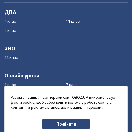
ДПА
4 клас
11 клас
9 клас
ЗНО
11 клас
Онлайн уроки
1 клас
7 клас
2 клас
8 клас
Разом з нашими партнерами сайт OBOZ.UA використовує
файли cookie, щоб забезпечити належну роботу сайту, а
3 клас
9 клас
контент та реклама відповідали вашим інтересам.
4 клас
10 клас
5 клас
11 клас
Прийняти
6 клас