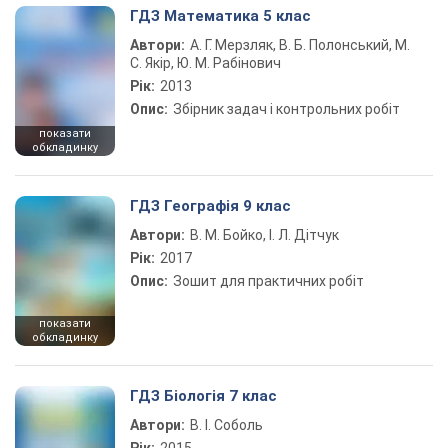
ГДЗ Математика 5 клас
Автори:
А. Г. Мерзляк, В. Б. Полонський, М.
С. Якір, Ю. М. Рабінович
Рік:
2013
Опис:
Збірник задач і контрольних робіт
показати
обкладинку
ГДЗ Географія 9 клас
Автори:
В. М. Бойко, І. Л. Дітчук
Рік:
2017
Опис:
Зошит для практичних робіт
показати
обкладинку
ГДЗ Біологія 7 клас
Автори:
В. І. Соболь