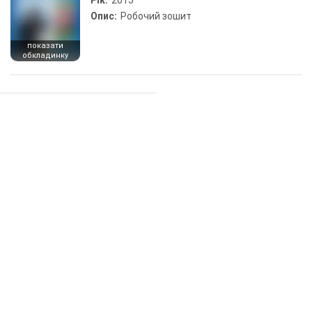
Рік:
2015
Опис:
Робочий зошит
показати
обкладинку