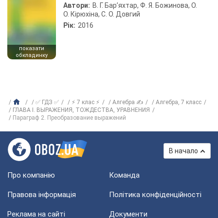
Автори:
В. Г. Бар’яхтар, Ф. Я. Божинова, О.
О. Кірюхіна, С. О. Довгий
Рік:
2016
показати
обкладинку
✅ ГДЗ ✅
⚡ 7 клас ⚡
Алгебра ✍
Алгебра, 7 класс
ГЛАВА I. ВЫРАЖЕНИЯ, ТОЖДЕСТВА, УРАВНЕНИЯ
Параграф 2. Преобразование выражений
В начало
Про компанію
Команда
Правова інформація
Політика конфіденційності
Реклама на сайті
Документи