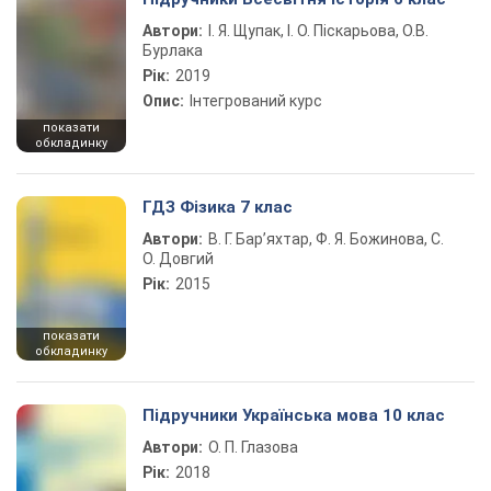
Автори:
І. Я. Щупак, І. О. Піскарьова, О.В.
Бурлака
Рік:
2019
Опис:
Інтегрований курс
показати
обкладинку
ГДЗ Фізика 7 клас
Автори:
В. Г. Бар’яхтар, Ф. Я. Божинова, С.
О. Довгий
Рік:
2015
показати
обкладинку
Підручники Українська мова 10 клас
Автори:
О. П. Глазова
Рік:
2018