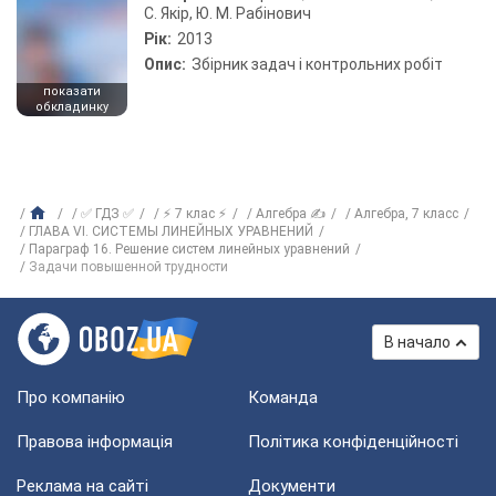
С. Якір, Ю. М. Рабінович
Рік:
2013
Опис:
Збірник задач і контрольних робіт
показати
обкладинку
✅ ГДЗ ✅
⚡ 7 клас ⚡
Алгебра ✍
Алгебра, 7 класс
ГЛАВА VI. СИСТЕМЫ ЛИНЕЙНЫХ УРАВНЕНИЙ
Параграф 16. Решение систем линейных уравнений
Задачи повышенной трудности
В начало
Про компанію
Команда
Правова інформація
Політика конфіденційності
Реклама на сайті
Документи