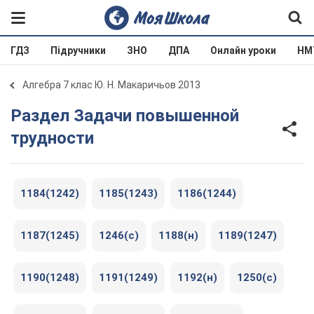
ГДЗ
Підручники
ЗНО
ДПА
Онлайн уроки
НМ
Алгебра 7 клас Ю. Н. Макаричьов 2013
Раздел Задачи повышенной
трудности
1184(1242)
1185(1243)
1186(1244)
1187(1245)
1246(c)
1188(н)
1189(1247)
1190(1248)
1191(1249)
1192(н)
1250(c)