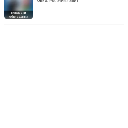
Опис:
Робочий зошит
показати
обкладинку