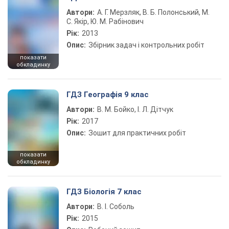
Автори:
А. Г. Мерзляк, В. Б. Полонський, М.
С. Якір, Ю. М. Рабінович
Рік:
2013
Опис:
Збірник задач і контрольних робіт
показати
обкладинку
ГДЗ Географія 9 клас
Автори:
В. М. Бойко, І. Л. Дітчук
Рік:
2017
Опис:
Зошит для практичних робіт
показати
обкладинку
ГДЗ Біологія 7 клас
Автори:
В. І. Соболь
Рік:
2015