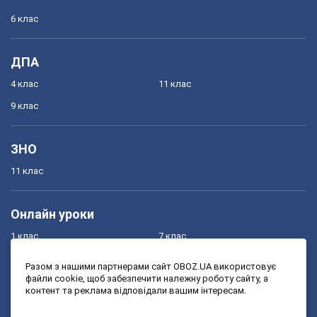
6 клас
ДПА
4 клас
11 клас
9 клас
ЗНО
11 клас
Онлайн уроки
1 клас
7 клас
2 клас
8 клас
Разом з нашими партнерами сайт OBOZ.UA використовує
файли cookie, щоб забезпечити належну роботу сайту, а
3 клас
9 клас
контент та реклама відповідали вашим інтересам.
4 клас
10 клас