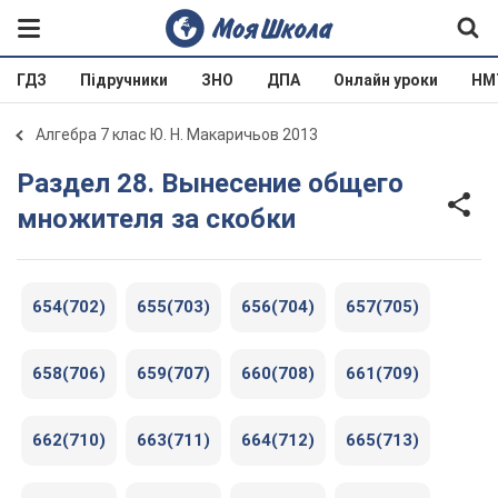
ГДЗ
Підручники
ЗНО
ДПА
Онлайн уроки
НМ
Алгебра 7 клас Ю. Н. Макаричьов 2013
Раздел 28. Вынесение общего
множителя за скобки
654(702)
655(703)
656(704)
657(705)
658(706)
659(707)
660(708)
661(709)
662(710)
663(711)
664(712)
665(713)