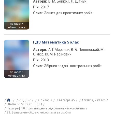
Автори:
В. М. Бойко, І. Л. Дітчук
Рік:
2017
Опис:
Зошит для практичних робіт
показати
обкладинку
ГДЗ Математика 5 клас
Автори:
А. Г. Мерзляк, В. Б. Полонський, М.
С. Якір, Ю. М. Рабінович
Рік:
2013
Опис:
Збірник задач і контрольних робіт
показати
обкладинку
✅ ГДЗ ✅
⚡ 7 клас ⚡
Алгебра ✍
Алгебра, 7 класс
ГЛАВА IV. МНОГОЧЛЕНЫ
Параграф 10. Произведение одночлена и многочлена
28. Вынесение общего множителя за скобки