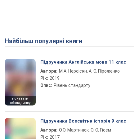
Найбільш популярні книги
Підручники Англійська мова 11 клас
Автори:
М.А. Нерсісян, А. О. Піроженко
Рік:
2019
Опис:
Рівень стандарту
показати
обкладинку
Підручники Всесвітня історія 9 клас
Автори:
О.О. Мартинюк, О. О. Гісем
Рік:
2017