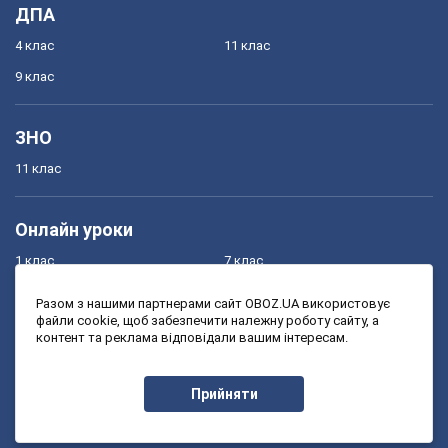
ДПА
4 клас
11 клас
9 клас
ЗНО
11 клас
Онлайн уроки
1 клас
7 клас
2 клас
8 клас
Разом з нашими партнерами сайт OBOZ.UA використовує
файли cookie, щоб забезпечити належну роботу сайту, а
3 клас
9 клас
контент та реклама відповідали вашим інтересам.
4 клас
10 клас
5 клас
11 клас
Прийняти
6 клас