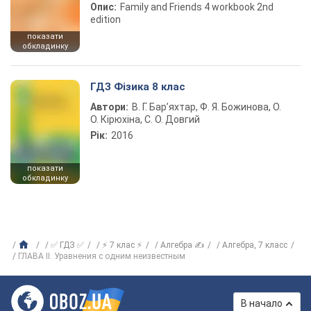
Опис:
Family and Friends 4 workbook 2nd
edition
показати
обкладинку
ГДЗ Фізика 8 клас
Автори:
В. Г. Бар’яхтар, Ф. Я. Божинова, О.
О. Кірюхіна, С. О. Довгий
Рік:
2016
показати
обкладинку
✅ ГДЗ ✅
⚡ 7 клас ⚡
Алгебра ✍
Алгебра, 7 класс
ГЛАВА ІІ. Уравнения с одним неизвестным
В начало