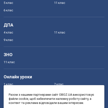
5 клас
11 клас
6 клас
ДПА
4 клас
11 клас
9 клас
ЗНО
11 клас
Онлайн уроки
1 клас
7 клас
2 клас
8 клас
Разом з нашими партнерами сайт OBOZ.UA використовує
файли cookie, щоб забезпечити належну роботу сайту, а
3 клас
9 клас
контент та реклама відповідали вашим інтересам.
4 клас
10 клас