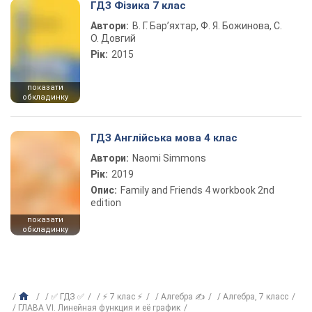
ГДЗ Фізика 7 клас
Автори:
В. Г. Бар’яхтар, Ф. Я. Божинова, С.
О. Довгий
Рік:
2015
показати
обкладинку
ГДЗ Англійська мова 4 клас
Автори:
Naomi Simmons
Рік:
2019
Опис:
Family and Friends 4 workbook 2nd
edition
показати
обкладинку
✅ ГДЗ ✅
⚡ 7 клас ⚡
Алгебра ✍
Алгебра, 7 класс
ГЛАВА VI. Линейная функция и её график