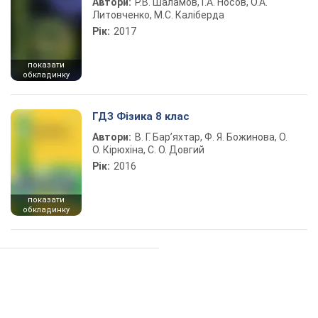
Автори:
Р.В. Шаламов, Г.А. Носов, О.А.
Литовченко, М.С. Каліберда
Рік:
2017
показати
обкладинку
ГДЗ Фізика 8 клас
Автори:
В. Г. Бар’яхтар, Ф. Я. Божинова, О.
О. Кірюхіна, С. О. Довгий
Рік:
2016
показати
обкладинку