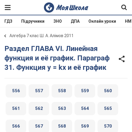
ГДЗ
Підручники
ЗНО
ДПА
Онлайн уроки
НМ
Алгебра 7 клас Ш. А. Алімов 2011
Раздел ГЛАВА VI. Линейная
функция и её график. Параграф
31. Функция y = kx и её график
556
557
558
559
560
561
562
563
564
565
566
567
568
569
570