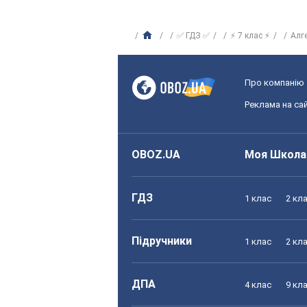
✅ ГДЗ ✅
⚡ 7 клас ⚡
Алг
Про компанію
Реклама на сай
OBOZ.UA
Моя Школа
ГДЗ
1 клас
2 кл
Підручники
1 клас
2 кл
ДПА
4 клас
9 кл