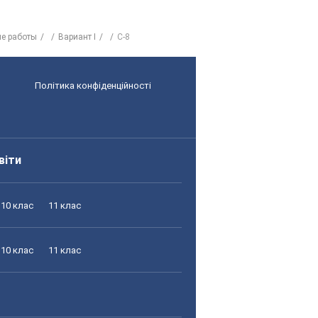
е работы
Вариант I
С-8
Політика конфіденційності
віти
10 клас
11 клас
10 клас
11 клас