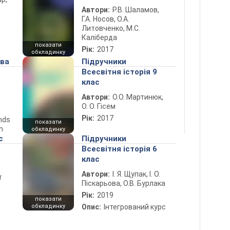
Автори:
Р.В. Шаламов,
Г.А. Носов, О.А.
Литовченко, М.С.
Каліберда
показати
Рік:
2017
обкладинку
ова
Підручники
Всесвітня історія 9
клас
Автори:
О.О. Мартинюк,
О. О. Гісем
Рік:
2017
ends
показати
n
обкладинку
с
Підручники
Всесвітня історія 6
клас
Автори:
І. Я. Щупак, І. О.
т
Піскарьова, О.В. Бурлака
Рік:
2019
показати
обкладинку
Опис:
Інтегрований курс