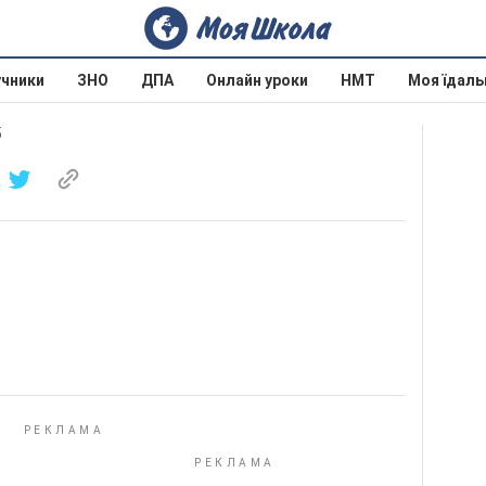
учники
ЗНО
ДПА
Онлайн уроки
НМТ
Моя їдаль
5