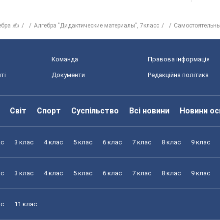
ебра ✍
Алгебра "Дидактические материалы", 7класс
Самостоятельны
Команда
Правова інформація
ті
Документи
Редакційна політика
Світ
Спорт
Суспільство
Всі новини
Новини ос
ас
3 клас
4 клас
5 клас
6 клас
7 клас
8 клас
9 клас
ас
3 клас
4 клас
5 клас
6 клас
7 клас
8 клас
9 клас
ас
11 клас