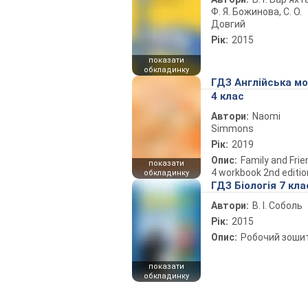
Ф. Я. Божинова, С. О.
Довгий
Рік:
2015
показати
обкладинку
ГДЗ Англійська м
4 клас
Автори:
Naomi
Simmons
Рік:
2019
Опис:
Family and Fri
показати
4 workbook 2nd editio
обкладинку
ГДЗ Біологія 7 кла
Автори:
В. І. Соболь
Рік:
2015
Опис:
Робочий зоши
показати
обкладинку