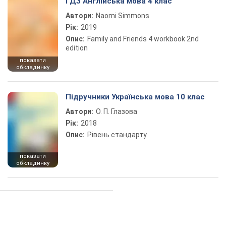
ГДЗ Англійська мова 4 клас
Автори:
Naomi Simmons
Рік:
2019
Опис:
Family and Friends 4 workbook 2nd
edition
показати
обкладинку
Підручники Українська мова 10 клас
Автори:
О. П. Глазова
Рік:
2018
Опис:
Рівень стандарту
показати
обкладинку