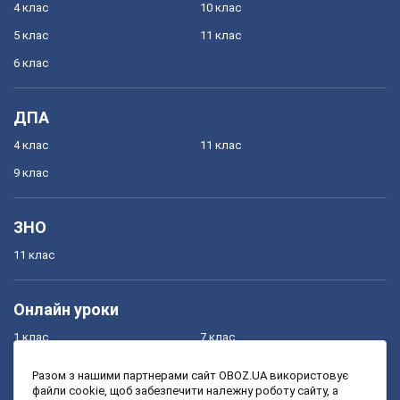
4 клас
10 клас
5 клас
11 клас
6 клас
ДПА
4 клас
11 клас
9 клас
ЗНО
11 клас
Онлайн уроки
1 клас
7 клас
2 клас
8 клас
Разом з нашими партнерами сайт OBOZ.UA використовує
файли cookie, щоб забезпечити належну роботу сайту, а
3 клас
9 клас