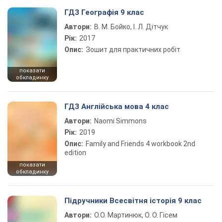
ГДЗ Географія 9 клас
Автори:
В. М. Бойко, І. Л. Дітчук
Рік:
2017
Опис:
Зошит для практичних робіт
показати
обкладинку
ГДЗ Англійська мова 4 клас
Автори:
Naomi Simmons
Рік:
2019
Опис:
Family and Friends 4 workbook 2nd
edition
показати
обкладинку
Підручники Всесвітня історія 9 клас
Автори:
О.О. Мартинюк, О. О. Гісем