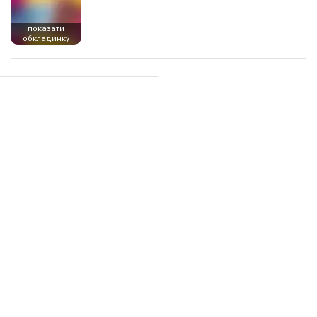
показати
обкладинку