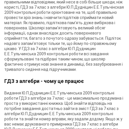
правильними відповідями, який несе в собі більше шкоди, ніж
користі, ГДЗ за 7 клас з алгебри Ю.П.Дудніцин Е.Е.Тульчінская
2009 контрольні роботи орієнтоване на те, щоб правильно
провести зріз знань і навчити підлітків сприймати новий
матеріал. Як правило, підліткова пам'ять дуже вибіркова і
поверхнева. Школярі запам'ятовують великий обсяг
інформації, однак внаслідок досить поверхневого
сприйняття, багато з почутого одразу забувається. Підліток
надовго запам'ятовує тільки те, що йому по-справжньому
цікаво. У ГДЗ за 7 клас з алгебри Ю.П.Дудницин
Е.Е.Тульчинська 2009 контрольні роботи всі завдання
сформульовані та підібрані таким чином, що школяр
фактично отримує нові знання в динаміці, без зазубрювання і
тривалого сидіння над підручниками.
ГДЗ з алгебри - чому це працює
Видання Ю.П.Дудницин Е.Е.Тульчинська 2009 контрольні
роботи ГДЗ з алгебри за 7 клас - це максимально продумана і
проста у використанні книжка. Щоб знайти відповідь на
потрібне завдання достатньо зайти в зміст ГДЗ за 7 клас з
алгебри Ю.П.Дудницин Е.Е.Тульчинська 2009 контрольні
роботи та знайти номер вправи, яку задали додому. Якщо ж у
вас немає друкованого примірника ГДЗ за 7 клас з алгебри