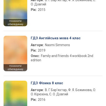
Автори:
В. Г. Бар’яхтар, Ф. Я. Божинова, С.
О. Довгий
Рік:
2015
показати
обкладинку
ГДЗ Англійська мова 4 клас
Автори:
Naomi Simmons
Рік:
2019
Опис:
Family and Friends 4 workbook 2nd
edition
показати
обкладинку
ГДЗ Фізика 8 клас
Автори:
В. Г. Бар’яхтар, Ф. Я. Божинова, О.
О. Кірюхіна, С. О. Довгий
Рік:
2016