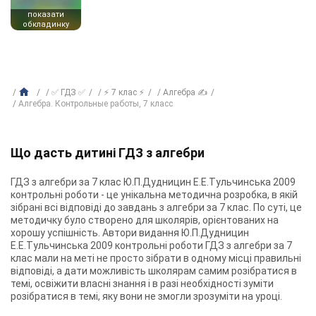
показати
обкладинку
✅ ГДЗ ✅
⚡ 7 клас ⚡
Алгебра ✍
Алгебра. Контрольные работы, 7 класс
Що дасть дитині ГДЗ з алгебри
ГДЗ з алгебри за 7 клас Ю.П.Дудницин Е.Е.Тульчинська 2009
контрольні роботи - це унікальна методична розробка, в якій
зібрані всі відповіді до завдань з алгебри за 7 клас. По суті, це
методичку було створено для школярів, орієнтованих на
хорошу успішність. Автори видання Ю.П.Дудницин
Е.Е.Тульчинська 2009 контрольні роботи ГДЗ з алгебри за 7
клас мали на меті не просто зібрати в одному місці правильні
відповіді, а дати можливість школярам самим розібратися в
темі, освіжити власні знання і в разі необхідності зуміти
розібратися в темі, яку вони не змогли зрозуміти на уроці.