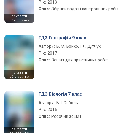
Рік:
2013
Опис:
Збірник задач і контрольних робіт
показати
обкладинку
ГДЗ Географія 9 клас
Автори:
В. М. Бойко, І. Л. Дітчук
Рік:
2017
Опис:
Зошит для практичних робіт
показати
обкладинку
ГДЗ Біологія 7 клас
Автори:
В. І. Соболь
Рік:
2015
Опис:
Робочий зошит
показати