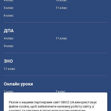
4 клас
10 клас
5 клас
11 клас
6 клас
ДПА
4 клас
11 клас
9 клас
ЗНО
11 клас
Онлайн уроки
1 клас
7 клас
2 клас
8 клас
Разом з нашими партнерами сайт OBOZ.UA використовує
файли cookie, щоб забезпечити належну роботу сайту, а
3 клас
9 клас
контент та реклама відповідали вашим інтересам.