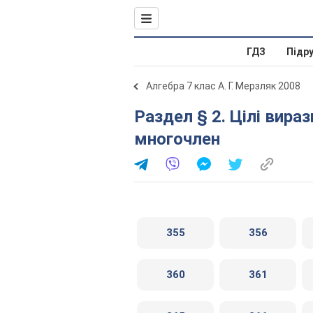
ГДЗ
Підр
Алгебра 7 клас А. Г. Мерзляк 2008
Раздел § 2. Цілі вирази. 10. Множення одночлена на
многочлен
355
356
360
361