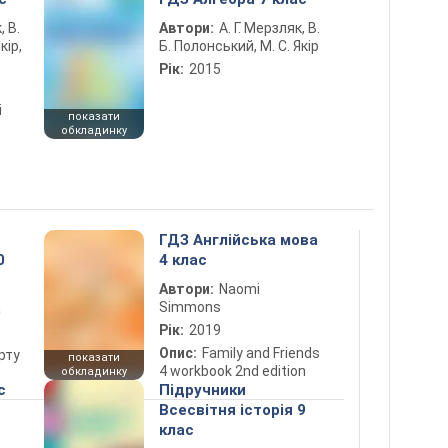
, В.
Автори:
А. Г. Мерзляк, В.
кір,
Б. Полонський, М. С. Якір
Рік:
2015
і
показати
обкладинку
ГДЗ Англійська мова
0
4 клас
Автори:
Naomi
Simmons
а
Рік:
2019
Опис:
Family and Friends
рту
показати
4 workbook 2nd edition
обкладинку
с
Підручники
Всесвітня історія 9
клас