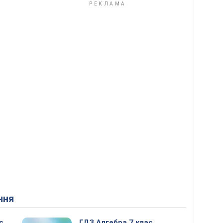
ння
с
ГДЗ Алгебра 7 клас