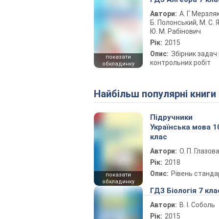
Автори:
А. Г. Мерзляк
Б. Полонський, М. С. Я
Ю. М. Рабінович
Рік:
2015
Опис:
Збірник задач 
показати
контрольних робіт
обкладинку
Найбільш популярні книги
Підручники
Українська мова 1
клас
Автори:
О. П. Глазов
Рік:
2018
Опис:
Рівень станда
показати
обкладинку
ГДЗ Біологія 7 кла
Автори:
В. І. Соболь
Рік:
2015