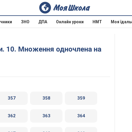
учники
ЗНО
ДПА
Онлайн уроки
НМТ
Моя їдаль
357
358
359
362
363
364