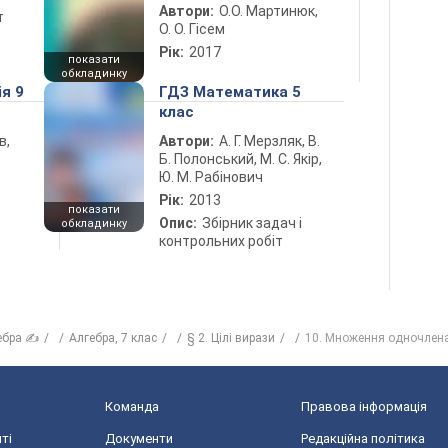
Автори:
О.О. Мартинюк,
т
О. О. Гісем
Рік:
2017
показати
обкладинку
ія 9
ГДЗ Математика 5
клас
в,
Автори:
А. Г. Мерзляк, В.
Б. Полонський, М. С. Якір,
Ю. М. Рабінович
Рік:
2013
показати
Опис:
Збірник задач і
обкладинку
контрольних робіт
ебра ✍
Алгебра, 7 клас
§ 2. Цілі вирази
10. Множення одночлен
Команда
Правова інформація
ті
Документи
Редакційна політика