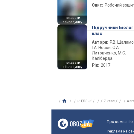
Опис:
Робочий зоши
показати
обкладинку
Підручники Біолог
клас
Автори:
Р.В. Шаламо
Г.А. Носов, О.А.
Литовченко, М.С.
Каліберда
показати
Рік:
2017
обкладинку
✅ ГДЗ ✅
⚡ 7 клас ⚡
Алг
Про компанію
Реклама на сай