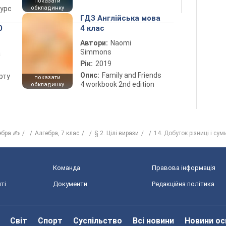
показати
курс
обкладинку
ГДЗ Англійська мова
0
4 клас
Автори:
Naomi
Simmons
а
Рік:
2019
Опис:
Family and Friends
рту
показати
4 workbook 2nd edition
обкладинку
ебра ✍
Алгебра, 7 клас
§ 2. Цілі вирази
14. Добуток різниці і сум
Команда
Правова інформація
ті
Документи
Редакційна політика
Світ
Спорт
Суспільство
Всі новини
Новини ос