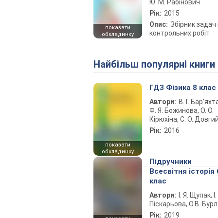
Ю. М. Рабінович
Рік:
2015
Опис:
Збірник задач 
показати
контрольних робіт
обкладинку
Найбільш популярні книги
ГДЗ Фізика 8 клас
Автори:
В. Г. Бар’яхт
Ф. Я. Божинова, О. О.
Кірюхіна, С. О. Довги
Рік:
2016
показати
обкладинку
Підручники
Всесвітня історія 
клас
Автори:
І. Я. Щупак, І.
Піскарьова, О.В. Бур
Рік:
2019